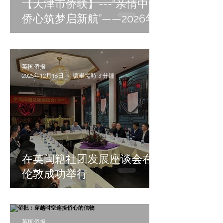
【天津市侨联】---“亲情中华·
侨心筑梦启新航”——2026年
天津市侨界新春联谊活动
英国侨报
2025年12月16日
讀畢需時 3 分鐘
在英闽籍社团发展座谈会在
伦敦成功举行
英国侨报