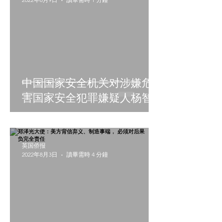
发展
中国国家安全机关对涉嫌危
害国家安全犯罪嫌疑人杨智
渊实施刑事拘传审查
英国侨报
2022年8月3日
讀畢需時 4 分鐘