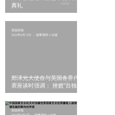
典礼
英国侨报
2022年8月15日
讀畢需時 6 分鐘
郑泽光大使在与英国各界代
表座谈时强调： 挫败“台独”
分裂图谋，就是维护台海和
平稳定； 恪守一个中国原
则，才能确保中英关系顺利
英国侨报
2022年8月9日
讀畢需時 1 分鐘