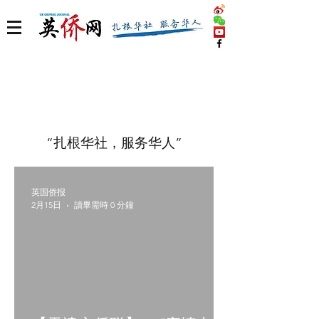
“扎根华社，服务华人”
英国侨报
2月15日
讀畢需時 0 分鐘