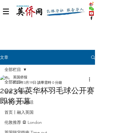
文章
全部栏目
英国侨报
全部栏目
2023年3月19日
讀畢需時 0 分鐘
2023年英华杯羽毛球公开赛
世界 🌎 版块
即将开幕
首页丨华人生活
首页丨融入英国
伦敦推荐 🎡 London
英国脱宅指南 Time out