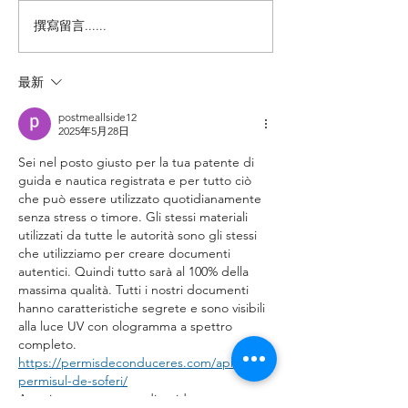
撰寫留言......
【羊城晚报】“科技+非遗”
【中国新闻网】
引热议！第六届“广东文化
政法记者刘海陵
遗产保护与利用”学术座谈
正义 铁笔录风云
最新
会在穗举办
postmeallside12
2025年5月28日
Sei nel posto giusto per la tua patente di 
guida e nautica registrata e per tutto ciò 
che può essere utilizzato quotidianamente 
senza stress o timore. Gli stessi materiali 
utilizzati da tutte le autorità sono gli stessi 
che utilizziamo per creare documenti 
autentici. Quindi tutto sarà al 100% della 
massima qualità. Tutti i nostri documenti 
hanno caratteristiche segrete e sono visibili 
alla luce UV con ologramma a spettro 
completo. 
https://permisdeconduceres.com/aplicati-
permisul-de-soferi/
Acquista una patente di guida: 