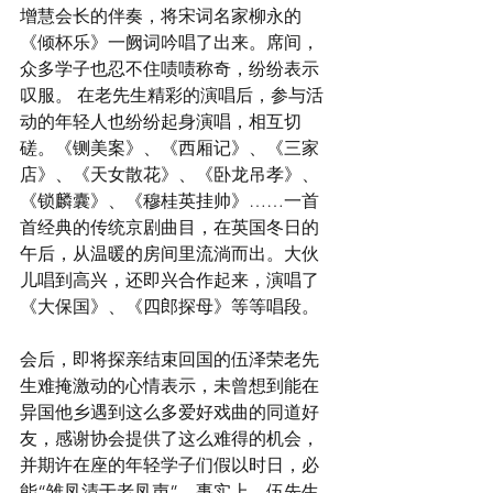
增慧会长的伴奏，将宋词名家柳永的
《倾杯乐》一阙词吟唱了出来。席间，
众多学子也忍不住啧啧称奇，纷纷表示
叹服。 在老先生精彩的演唱后，参与活
动的年轻人也纷纷起身演唱，相互切
磋。《铡美案》、《西厢记》、《三家
店》、《天女散花》、《卧龙吊孝》、
《锁麟囊》、《穆桂英挂帅》……一首
首经典的传统京剧曲目，在英国冬日的
午后，从温暖的房间里流淌而出。大伙
儿唱到高兴，还即兴合作起来，演唱了
《大保国》、《四郎探母》等等唱段。 
会后，即将探亲结束回国的伍泽荣老先
生难掩激动的心情表示，未曾想到能在
异国他乡遇到这么多爱好戏曲的同道好
友，感谢协会提供了这么难得的机会，
并期许在座的年轻学子们假以时日，必
能“雏凤清于老凤声”。事实上，伍先生