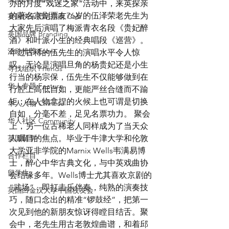
办的月度“戏迷之家”活动中，来英探亲
的著名京剧票友76岁的伍泽荣老先生为
英国快乐肥宅指南 Cola
大家先后演唱了梅派青衣名段《贵妃醉
英国品牌 Branding
酒》和叶派小生的经典唱段《巡营》。
活动推荐 Event
年过古稀的伍先生的演唱水平令人惊
叹。无论是演唱旦角的杨贵妃还是小生
寻找组织 Friends
行当的杨宗保，伍先生不仅能够做到在
华人专题 Feature
行腔上高低自如，更能严丝合缝而不踰
矩；在人物拿捏的火候上也可谓是切换
华人人物 Chinese
自如，分毫不差，足见名票功力。 聚会
华人社区 Community
上，另一位古稀老人同样成为了当天众
英国留学
人瞩目的焦点。毕业于牛津大学和伦敦
大学亚非学院的Marnix Wells韦满易博
合作栏目
士，醉心中华古典文化，与中英戏曲协
留学生
会结缘多年。Wells博士尤其喜欢京剧的
“武场”，即打击乐伴奏，纯熟的演奏技
英国白金汉大学中国校友会
巧，随口念出的精准“锣鼓经”，把第一
次见到他的新朋友惊讶得瞠目结舌。聚
会中，老先生用古老敦煌曲谱，和着邱