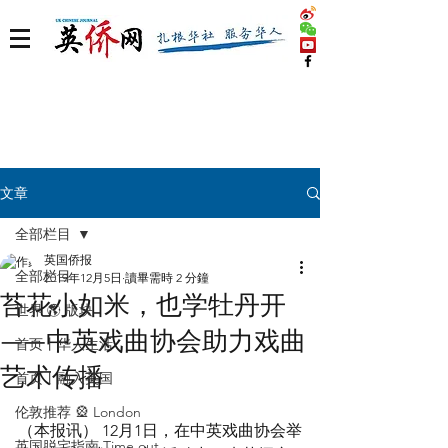
文章
全部栏目
英国侨报
全部栏目
2019年12月5日
讀畢需時 2 分鐘
苔花小如米，也学牡丹开
世界 🌎 版块
——中英戏曲协会助力戏曲
首页丨华人生活
艺术传播
首页丨融入英国
伦敦推荐 🎡 London
（本报讯） 12月1日，在中英戏曲协会举
英国脱宅指南 Time out