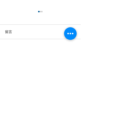
留言
撰寫留言......
【羊城晚报】“科技+非遗”
【中国新闻网】
引热议！第六届“广东文化
政法记者刘海陵
遗产保护与利用”学术座谈
正义 铁笔录风云
会在穗举办
投稿及新闻线索等相关事宜请联系
info@eucj.net