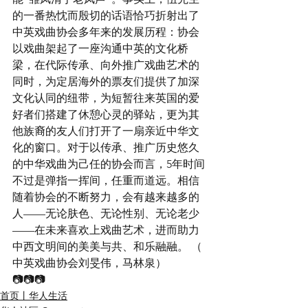
的一番热忱而殷切的话语恰巧折射出了
中英戏曲协会多年来的发展历程：协会
以戏曲架起了一座沟通中英的文化桥
梁，在代际传承、向外推广戏曲艺术的
同时，为定居海外的票友们提供了加深
文化认同的纽带，为短暂往来英国的爱
好者们搭建了休憩心灵的驿站，更为其
他族裔的友人们打开了一扇亲近中华文
化的窗口。对于以传承、推广历史悠久
的中华戏曲为己任的协会而言，5年时间
不过是弹指一挥间，任重而道远。相信
随着协会的不断努力，会有越来越多的
人——无论肤色、无论性别、无论老少
——在未来喜欢上戏曲艺术，进而助力
中西文明间的美美与共、和乐融融。 （ 
中英戏曲协会刘旻伟，马林泉）
📷📷📷
首页丨华人生活