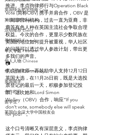
推进。李贞驹律师行与Operation Black 
英国快乐肥宅指南 Cola
Vote (简称OBV) 携手并肩合作，OBV 是
英国品牌 Branding
一间非营利机构，过去一直为亚裔，非
裔等有色人种在英国主流社会争取合理
活动推荐 Event
权益。今次的合作，更显示少数民族在
寻找组织 Friends
英国的地位如何提升被重视，华人社区
的问题可以透过华人参政计划，带出更
华人专题 Feature
多我们的声音。
华人人物 Chinese
📷
李贞驹律师一再鼓励华人支持12月12日
华人社区 Community
英国大选，在11月26日前，既是大选投
英国留学
票登记的最后一天，积极参加登记投
合作栏目
票。这次她和Lord Simon 
Wolley（OBV）合作，响应“If you 
留学生
don’t vote, somebody else will speak 
英国白金汉大学中国校友会
for you!” 。
这个口号清晰又有深层意义，李贞驹律