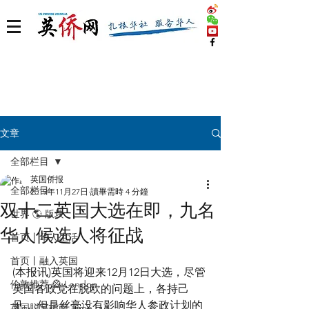
文章
全部栏目
英国侨报
全部栏目
2019年11月27日
讀畢需時 4 分鐘
双十二英国大选在即，九名
世界 🌎 版块
华人候选人将征战
首页丨华人生活
首页丨融入英国
(本报讯)英国将迎来12月12日大选，尽管
伦敦推荐 🎡 London
英国各政党在脱欧的问题上，各持己
见， 但是丝毫没有影响华人参政计划的
英国脱宅指南 Time out