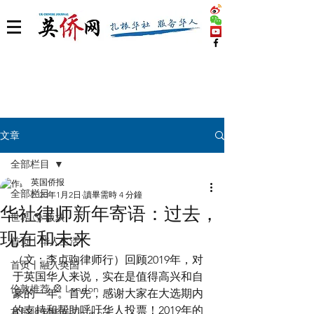
文章
全部栏目
英国侨报
全部栏目
2020年1月2日
讀畢需時 4 分鐘
华社律师新年寄语：过去，
世界 🌎 版块
现在和未来
首页丨华人生活
（文：李贞驹律师行）回顾2019年，对
首页丨融入英国
于英国华人来说，实在是值得高兴和自
伦敦推荐 🎡 London
豪的一年。首先，感谢大家在大选期内
的支持和帮助呼吁华人投票！2019年的
英国脱宅指南 Time out