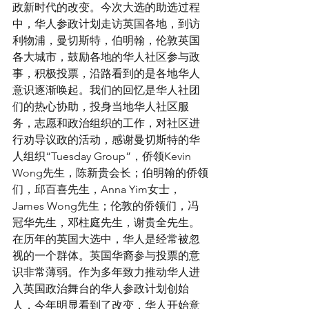
政新时代的改变。今次大选的助选过程
中，华人参政计划走访英国各地，到访
利物浦，曼切斯特，伯明翰，伦敦英国
各大城市，鼓励各地的华人社区参与政
事，积极投票，沿路看到的是各地华人
意识逐渐唤起。我们的回忆是华人社团
们的热心协助，投身当地华人社区服
务，志愿和政治组织的工作，对社区进
行劝导议政的活动，感谢曼切斯特的华
人组织“Tuesday Group”，侨领Kevin 
Wong先生，陈新贵会长；伯明翰的侨领
们，邱百喜先生，Anna Yim女士，
James Wong先生；伦敦的侨领们，冯
冠华先生，邓柱庭先生，谢贵全先生。
在历年的英国大选中，华人是经常被忽
视的一个群体。英国华裔参与投票的意
识非常薄弱。作为多年致力推动华人进
入英国政治舞台的华人参政计划创始
人，今年明显看到了改变，华人开始意