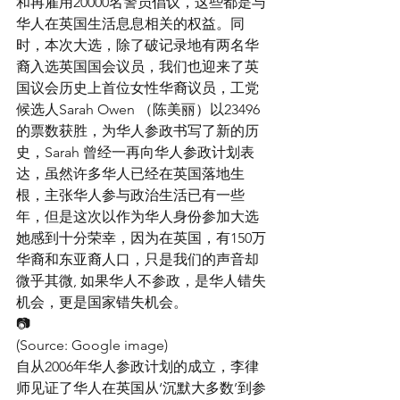
和再雇用20000名警员倡议，这些都是与
华人在英国生活息息相关的权益。同
时，本次大选，除了破记录地有两名华
裔入选英国国会议员，我们也迎来了英
国议会历史上首位女性华裔议员，工党
候选人Sarah Owen （陈美丽）以23496
的票数获胜，为华人参政书写了新的历
史，Sarah 曾经一再向华人参政计划表
达，虽然许多华人已经在英国落地生
根，主张华人参与政治生活已有一些
年，但是这次以作为华人身份参加大选
她感到十分荣幸，因为在英国，有150万
华裔和东亚裔人口，只是我们的声音却
微乎其微, 如果华人不参政，是华人错失
机会，更是国家错失机会。
📷
(Source: Google image)
自从2006年华人参政计划的成立，李律
师见证了华人在英国从‘沉默大多数’到参