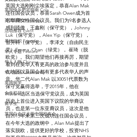
英国大选刚刚尘埃落定，恭喜Alan Mak
英国快乐肥宅指南 Cola
连任国会议员，恭喜Sarah Owen成为首
英国品牌 Branding
名华裔女性国会议员。我们为9名参选人
感到骄傲，王鑫刚（保守党），Johnny 
活动推荐 Event
Luk（保守党），Alex Yip（保守党），
寻找组织 Friends
智升科（保守党），李泽文（自由民主
党）Emma  Chan（绿党）， 崔琦（脱
华人专题 Feature
欧党）。我们期望他们再接再厉，期望
华人人物 Chinese
看到在英华人有更高的政治参与度并且
在地区以及国会都有更多代表华人的声
华人社区 Community
音。华二代Alan Mak 以30051代票数为
英国留学
保守党赢得选举，于2015年，他在
合作栏目
Havant选区当选保守党议员，成为英国
历史上首位进入英国下议院的华裔议
留学生
员，也是第一位东亚裔议员，这次是他
英国白金汉大学中国校友会
自2015年来第三次成功连任国会议员，
在今年大选的政纲中，Alan Mak提出了
落实脱欧，提供更好的学校，投资NHS