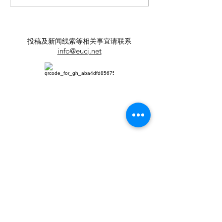
遗产保护与利用”学术座谈
正义 铁笔录风云
会在穗举办
投稿及新闻线索等相关事宜请联系
info@eucj.net
首页
华人社区
英国生活​
伦敦活动推荐
华人人物
英国品牌
​寻找组织
华人专题
英国脱宅指
合作栏目
南