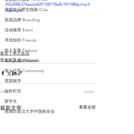
455d90b574aada42f1100778e8c19/1080p/mp4
英国快乐肥宅指南 Cola
/file.mp4
英国品牌 Branding
活动推荐 Event
寻找组织 Friends
华人专题 Feature
首页丨华人生活
华人社区 Community
华人人物 Chinese
华人社区 Community
英国留学
合作栏目
留学生
查看全部
最新文章
英国白金汉大学中国校友会