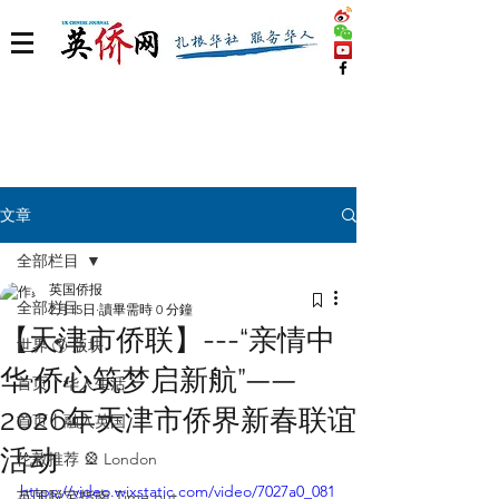
文章
全部栏目
英国侨报
全部栏目
2月15日
讀畢需時 0 分鐘
【天津市侨联】---“亲情中
世界 🌎 版块
华·侨心筑梦启新航”——
首页丨华人生活
2026年天津市侨界新春联谊
首页丨融入英国
活动
伦敦推荐 🎡 London
https://video.wixstatic.com/video/7027a0_081
英国脱宅指南 Time out