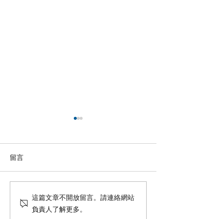
留言
【羊城晚报】“科技+非遗”
【中国新闻网】
這篇文章不開放留言。請連絡網站
引热议！第六届“广东文化
政法记者刘海陵
負責人了解更多。