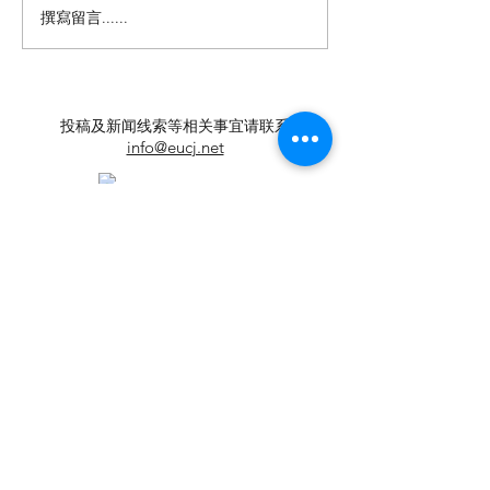
撰寫留言......
【羊城晚报】“科技+非遗”
【中国新闻网】
引热议！第六届“广东文化
政法记者刘海陵
遗产保护与利用”学术座谈
正义 铁笔录风云
会在穗举办
投稿及新闻线索等相关事宜请联系
info@eucj.net
首页
华人社区
英国生活​
伦敦活动推荐
华人人物
英国品牌
​寻找组织