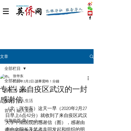
文章
全部栏目
张华东
全部栏目
2020年3月2日
讀畢需時 1 分鐘
专栏| 来自疫区武汉的一封
世界 🌎 版块
感谢信
首页丨华人生活
（文：张华东）这天一早（2020年2月27
首页丨融入英国
日早上6点42分）就收到了来自疫区武汉
伦敦推荐 🎡 London
大学中南医院的感谢信（图），感谢由
李中文院长及笔者共同发起和组织的明
英国脱宅指南 Time out