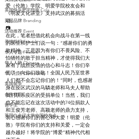
爱（伦敦）学院、明爱学院校友会和
英国快乐肥宅指南 Cola
《明爱文化讲堂》支持武汉的募捐活
英国品牌 Branding
动。
📷
活动推荐 Event
在此，笔者想借此机会向战斗在第一线
寻找组织 Friends
的医生和护士们说一句：“感谢你们的勇
敢精神，正是因为有你们不畏风险、不
华人专题 Feature
怕牺牲的敢于担当精神，才使得我们大
华人人物 Chinese
家有了战胜疫情的信心和斗志！你们辛
苦了！向你们致敬！全国人民乃至世界
华人社区 Community
人们都不会忘记你们的！”同时，也感谢
英国留学
身在疫区武汉的马驎老师和马夫人帮助
合作栏目
我们联系疫区的受捐单位！当然，我们
也不能忘记在这次活动中的74位捐款人
留学生
和王俊芳老师、高颖老师的鼎力支持，
英国白金汉大学中国校友会
衷心感谢你们的善心和大爱！明爱（伦
敦）学院有你们的支持和关爱，一定会
越办越好！将学院的“博爱”精神代代相