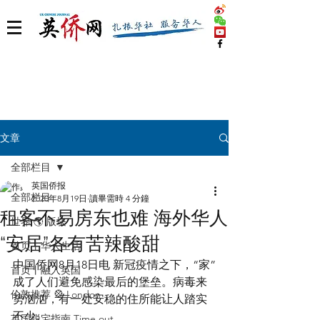
文章
全部栏目
英国侨报
全部栏目
2020年8月19日
讀畢需時 4 分鐘
租客不易房东也难 海外华人
世界 🌎 版块
“安居”各有苦辣酸甜
首页丨华人生活
中国侨网8月18日电 新冠疫情之下，“家”
首页丨融入英国
成了人们避免感染最后的堡垒。病毒来
伦敦推荐 🎡 London
势汹汹，有一处安稳的住所能让人踏实
不少。
英国脱宅指南 Time out