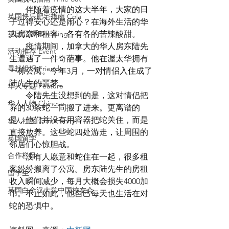
　　伴随着疫情的这大半年，大家的日
英国快乐肥宅指南 Cola
子过得安心还是闹心？在海外生活的华
英国品牌 Branding
人房东和租客，各有各的苦辣酸甜。
　　疫情期间，加拿大的华人房东陆先
活动推荐 Event
生遭遇了一件奇葩事。他在渥太华拥有
寻找组织 Friends
一栋公寓。今年3月，一对情侣入住成了
陆先生的噩梦。
华人专题 Feature
　　令陆先生没想到的是，这对情侣把
华人人物 Chinese
养的30条蛇一同搬了进来。更离谱的
是，他们并没有用容器把蛇关住，而是
华人社区 Community
直接放养。这些蛇四处游走，让周围的
英国留学
邻居们心惊胆战。
合作栏目
　　没有人愿意和蛇住在一起，很多租
客纷纷搬离了公寓。房东陆先生的房租
留学生
收入瞬间减少，每月大概会损失4000加
英国白金汉大学中国校友会
币。不止如此，他自己每天也生活在对
蛇的恐惧中。