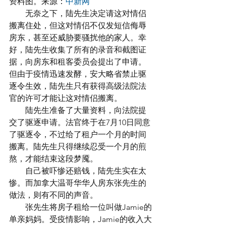
资料图。来源：
中新网
　　无奈之下，陆先生决定请这对情侣
搬离住处，但这对情侣不仅发短信侮辱
房东，甚至还威胁要骚扰他的家人。幸
好，陆先生收集了所有的录音和截图证
据，向房东和租客委员会提出了申请。
但由于疫情迅速发酵，安大略省禁止驱
逐令生效，陆先生只有获得高级法院法
官的许可才能让这对情侣搬离。
　　陆先生准备了大量资料，向法院提
交了驱逐申请。法官终于在7月10日同意
了驱逐令，不过给了租户一个月的时间
搬离。陆先生只得继续忍受一个月的煎
熬，才能结束这段梦魇。
　　自己被吓惨还赔钱，陆先生实在太
惨。而加拿大温哥华华人房东张先生的
做法，则有不同的声音。
　　张先生将房子租给一位叫做Jamie的
单亲妈妈。受疫情影响，Jamie的收入大