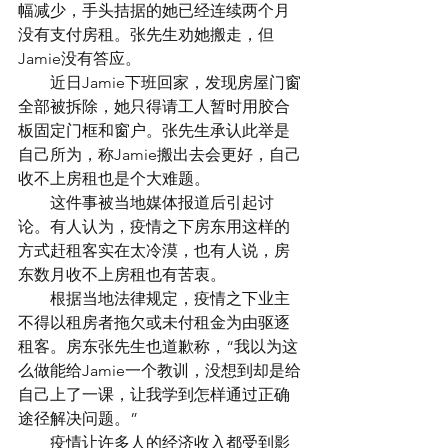
幅减少，手头拮据的她已经连续两个月
没有支付房租。张先生劝她搬走，但
Jamie没有答应。
　　近日Jamie下班回家，发现房屋门窗
全部被拆除，她只得请工人暂时用胶合
板固定门框和窗户。张先生承认此举是
自己所为，称Jamie搬出去会更好，自己
收不上房租也是个大难题。
　　这件事被当地媒体报道后引起讨
论。有人认为，疫情之下房东用这样的
方式赶租客实在太冷漠，也有人说，房
东数月收不上房租也有苦衷。
　　根据当地法律规定，疫情之下业主
不得以租房者拖欠或未付租金为由驱逐
租客。房东张先生也道歉称，“我以为这
么做能给Jamie一个教训，没想到却是给
自己上了一课，让我学到怎样通过正确
途径解决问题。”
　　疫情让许多人的经济收入都受到影