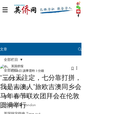
文章
全部栏目
英国侨报
全部栏目
2月26日
讀畢需時 3 分鐘
“三分天注定，七分靠打拼，
世界 🌎 版块
我是吉澳人”旅欧吉澳同乡会
首页丨华人生活
马年春节联欢团拜会在伦敦
首页丨融入英国
圆满举行
伦敦推荐 🎡 London
英国脱宅指南 Time out