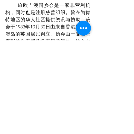
	旅欧吉澳同乡会是一家非营利机
构，同时也是注册慈善组织。旨在为肯
特地区的华人社区提供资讯与协助。该
会于1983年10月30日由来自香港新界吉
澳岛的英国居民创立。协会由一支热心
奉献的义工团队负责日常运作。协会中
文学校成立于1984年2月，即在协会创立
一年后正式开办。2000年成立了妇女
组，旨在支持本地华人社区妇女学习并
分享各类实用技能以及与英国各地华人
妇女团体建立并保持紧密联系。旅欧吉
澳同乡会用他们的团结，坚持和热情在
当地竖起了一面中华文化传承的旗帜，
深深受到当地社会的喜爱与尊重。
世界 🌎 版块
首页丨华人生活
首页丨融入英国