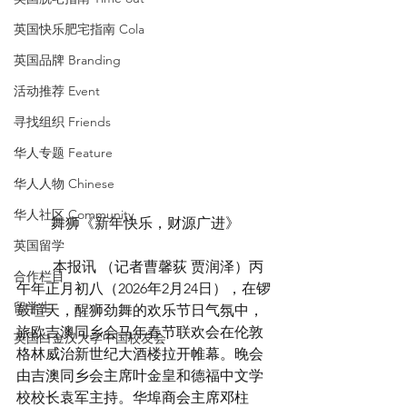
英国快乐肥宅指南 Cola
英国品牌 Branding
活动推荐 Event
寻找组织 Friends
华人专题 Feature
华人人物 Chinese
华人社区 Community
舞狮《新年快乐，财源广进》
英国留学
	本报讯 （记者曹馨荻 贾润泽）丙
合作栏目
午年正月初八（2026年2月24日），在锣
留学生
鼓喧天，醒狮劲舞的欢乐节日气氛中，
旅欧吉澳同乡会马年春节联欢会在伦敦
英国白金汉大学中国校友会
格林威治新世纪大酒楼拉开帷幕。晚会
由吉澳同乡会主席叶金皇和德福中文学
校校长袁军主持。华埠商会主席邓柱