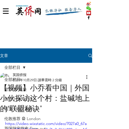
文章
全部栏目
英国侨报
全部栏目
2021年10月29日
讀畢需時 2 分鐘
【视频】小乔看中国｜外国
世界 🌎 版块
小伙探访这个村：盐碱地上
首页丨华人生活
的“联盟秘诀”
首页丨融入英国
伦敦推荐 🎡 London
https://video.wixstatic.com/video/7027a0_67a
英国脱宅指南 Time out