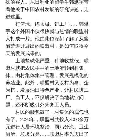
殊的客人。尼日利亚的留学生韩懋宇带
着他关于中国农村发展的研究课题，走
进这里。
　　打篮球、练太极、进工厂……韩懋
宇这个外国小伙很快就与热情的联盟村
人打成一片。他由此也深刻了解了从盐
碱荒滩开辟出的联盟村，是如何取得今
天的发展成果的。
　　土地盐碱化严重，种地收益低。联
盟村就把农民手中的土地流转到村集
体，由村集体集中管理，发展规模化的
养殖业。此外，联盟村又以村为盘、企
为棋，发展油田特色产业，让村民进工
厂、当工人，不仅解决了当地就业问
题，还不断吸引外来务工人员。
　　村民的腰包鼓了，村集体的底气也
有了。2020年，联盟村共投入3000余万
元进行人居环境整治。雨污分流、卫生
厕所、垃圾分类……联盟村率先迈出了