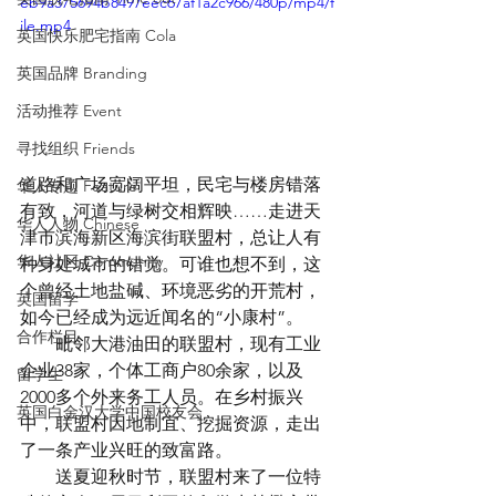
eb9a375694b8497eec67af1a2c966/480p/mp4/f
ile.mp4
英国快乐肥宅指南 Cola
英国品牌 Branding
活动推荐 Event
寻找组织 Friends
道路和广场宽阔平坦，民宅与楼房错落
华人专题 Feature
有致，河道与绿树交相辉映……走进天
华人人物 Chinese
津市滨海新区海滨街联盟村，总让人有
华人社区 Community
种身处城市的错觉。可谁也想不到，这
个曾经土地盐碱、环境恶劣的开荒村，
英国留学
如今已经成为远近闻名的“小康村”。
合作栏目
　　毗邻大港油田的联盟村，现有工业
企业38家，个体工商户80余家，以及
留学生
2000多个外来务工人员。在乡村振兴
英国白金汉大学中国校友会
中，联盟村因地制宜、挖掘资源，走出
了一条产业兴旺的致富路。
　　送夏迎秋时节，联盟村来了一位特