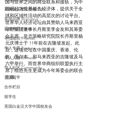
国与世界之间的商业联系和接轨，为中
国崛起为世界领先经济体，提供关于全
英国快乐肥宅指南 Cola
球和区域性活动的高层次的讨论平台。
英国品牌 Branding
世界华人经济论坛由其赞助人马来西亚
活动推荐 Event
绿野集团董事长丹斯里李金友和其筹委
会主席，皇岦策略研究院院长丹斯里杨
寻找组织 Friends
元庆博士于 11年前在吉隆坡发起。此
华人专题 Feature
后，这项论坛在中国重庆、香港、伦
敦、墨尔本、和马来西亚的吉隆坡及马
华人人物 Chinese
六甲举行。而世界华商组织联盟执行主
华人社区 Community
席丁楷恩先生更成为今年筹委会的联合
英国留学
主席。
合作栏目
留学生
英国白金汉大学中国校友会