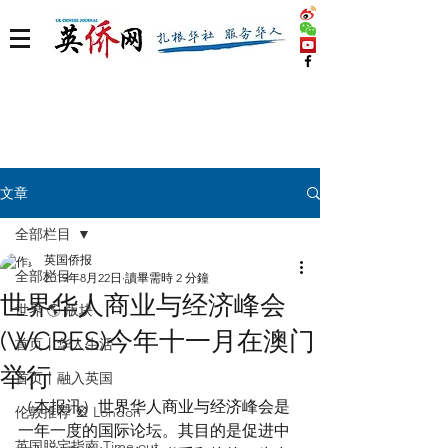
文章
全部栏目
英国侨报
全部栏目
2019年8月22日
讀畢需時 2 分鐘
世界华人商业与经济峰会
世界 🌎 版块
(WCBES)今年十一月在澳门
首页丨华人生活
举行
首页丨融入英国
（本报讯）世界华人商业与经济峰会是
伦敦推荐 🎡 London
一年一度的国际论坛。其目的是促进中
英国脱宅指南 Time out