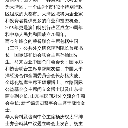
及时的，因为澳门，香港和广东被划定
为大湾区，一个由9个市和2个特别行政
区组成的大都市。大湾区域将为企业家
和投资者提供更多的商业和投资机会。
2019年更是澳门特别行政区成立20周年
和中华人民共和国成立70周年。
而今年峰会的荣誉联合主席包括中国
（三亚）公共外交研究院副院长兼秘书
长；国际郑和协会联合主席孙治国先
生、马来西亚中国总商会会长；国际郑
和协会联合主席拿督陈友信、中国太平
洋经济合作全国委员会会长苏格大使、
全球化智库主席王辉耀博士、丝路国际
公益基金会主席闫立金博士以及山东省
商会副会长; 山东省民间对外交流合作商
会会长; 新华锦集团监事会主席于晓怡女
士。
华人资料及咨询中心主席杨庆权太平绅
士亦会就其中议题在峰会上发言。杨主