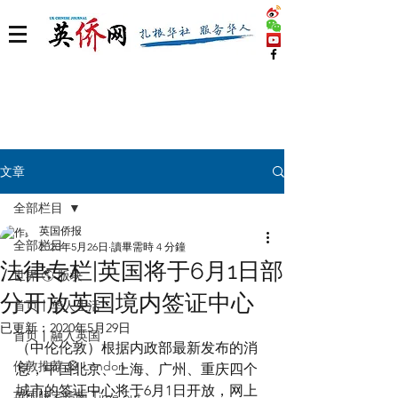
文章
全部栏目
英国侨报
全部栏目
2020年5月26日
讀畢需時 4 分鐘
法律专栏|英国将于6月1日部
世界 🌎 版块
分开放英国境内签证中心
首页丨华人生活
已更新：
2020年5月29日
首页丨融入英国
（中伦伦敦）根据内政部最新发布的消
伦敦推荐 🎡 London
息，中国北京、上海、广州、重庆四个
城市的签证中心将于6月1日开放，网上
英国脱宅指南 Time out