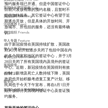
预约服务现已开通。但是中国签证中心
英国快乐肥宅指南 Cola
目前只发放有限的预约名额，且暂时不
提供加快服务。其它签证中心有望于近
英国品牌 Branding
期逐步开放，但是具体的开放时间、开
活动推荐 Event
放城市、所包括的服务，还没有最终确
寻找组织 Friends
认。
华人专题 Feature
由于新冠疫情在英国持续扩散，英国政
华人人物 Chinese
府从2月初开始逐步关闭了包括中国在内
的多个国家和地区的签证中心，并于3月
华人社区 Community
28日关闭了所有英国境内及境外的签证
英国留学
中心。近期，新冠疫情在英国得到有效
控制，新增及死亡人数持续下降，英国
合作栏目
政府也开始积极考虑复工复产计划。移
留学生
民局也于今天下午宣布，将在6月1日开
英国白金汉大学中国校友会
始开放部分英国境内签证中心及签证预
约服务。
首批开放的签证中心