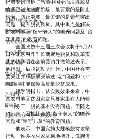
记者专访时称，当前中国全面决胜脱贫
攻坚已进入收官阶段，最要紧的是防止
英国快乐肥宅指南 Cola
松懈、防止滑坡，最关键的是聚焦突出
英国品牌 Branding
问题，提升脱贫质量。其中重点是解决
活动推荐 Event
好农村地区“留守老人”的赡养问题及“留
守儿童”的教育问题。
寻找组织 Friends
　　全国政协十三届三次会议将于5月21
华人专题 Feature
日在北京召开，长期聚焦脱贫和改革实
践的钱学明在会前受访并做前述表示。
华人人物 Chinese
他指出，后脱贫攻坚时代，中国社会需
华人社区 Community
要关注并积极解决前述“老”问题和“小”
英国留学
问题，才能保障高质量脱贫成果。
　　钱学明指出，从实践效果来看，中
合作栏目
国农村地区贫困家庭只要家里有人能够
留学生
外出务工，脱贫基本没有问题。但随之
也带来了困扰社会的“留守老人”的赡养
英国白金汉大学中国校友会
问题和“留守儿童”的教育问题。
　　他表示，中国实施大规模脱贫攻坚
行动，许多农村家庭易地搬迁，洗脚进