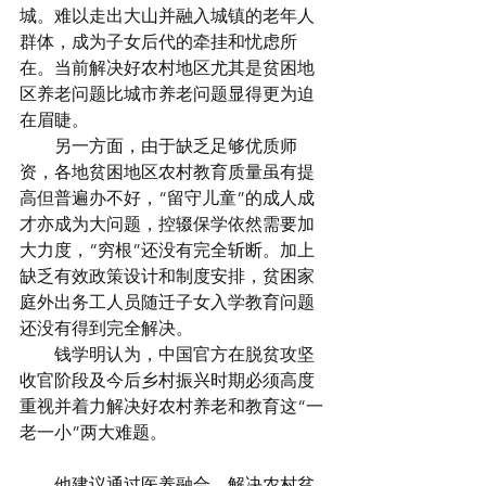
城。难以走出大山并融入城镇的老年人
群体，成为子女后代的牵挂和忧虑所
在。当前解决好农村地区尤其是贫困地
区养老问题比城市养老问题显得更为迫
在眉睫。
　　另一方面，由于缺乏足够优质师
资，各地贫困地区农村教育质量虽有提
高但普遍办不好，“留守儿童”的成人成
才亦成为大问题，控辍保学依然需要加
大力度，“穷根”还没有完全斩断。加上
缺乏有效政策设计和制度安排，贫困家
庭外出务工人员随迁子女入学教育问题
还没有得到完全解决。
　　钱学明认为，中国官方在脱贫攻坚
收官阶段及今后乡村振兴时期必须高度
重视并着力解决好农村养老和教育这“一
老一小”两大难题。
　　他建议通过医养融合，解决农村贫