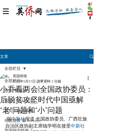
文章
全部栏目
英国侨报
全部栏目
2020年5月21日
讀畢需時 2 分鐘
小乔看两会|全国政协委员：
世界 🌎 版块
后脱贫攻坚时代中国亟解
首页丨华人生活
“老”问题和“小”问题
首页丨融入英国
 据
中新社
报道 全国政协委员、广西壮族
伦敦推荐 🎡 London
自治区政协副主席钱学明在接受
中新社
英国脱宅指南 Time out