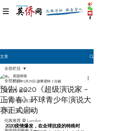
文章
全部栏目
英国侨报
全部栏目
2020年5月29日
讀畢需時 3 分鐘
预告| 2020《超级演说家－
世界 🌎 版块
正青春》环球青少年演说大
首页丨华人生活
赛正式启动
首页丨融入英国
伦敦推荐 🎡 London
2020疫情爆发，在全球抗疫的特殊时
英国脱宅指南 Time out