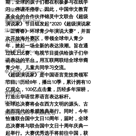
期，全球的孩子们都在积极参与在线学
习，停课不停学。因此，中国华文教育
英国快乐肥宅指南 Cola
基金会的合作伙伴锦灵中文联合《超级
英国品牌 Branding
演说家》节目组发起“2020《超级演说家
活动推荐 Event
－正青春》环球青少年演说大赛”，并首
次开放海外赛区，带领全球华人青少
寻找组织 Friends
年，掀起一场全新的表达浪潮。旨在通
华人专题 Feature
过线上比赛、电视节目提供给孩子们华
语表达的平台，用互联网联结全球华裔
华人人物 Chinese
青少年、儿童共同学习交流。
华人社区 Community
《超级演说家》是中国语言竞技类领军
英国留学
节目。历经8年，播出10季，累计拥有10
亿观众，100亿点击量，历经多年深耕，
合作栏目
打造出华语世界语言表达标杆。
留学生
全球总决赛将会在西方文明的源头、古
老而现代的希腊雅典举行。同时，今年
英国白金汉大学中国校友会
恰逢联合国中文日10周年，届时，全球
总决赛将与联合国中文日十周年庆典一
起举行。大赛优秀选手将前往中国，获