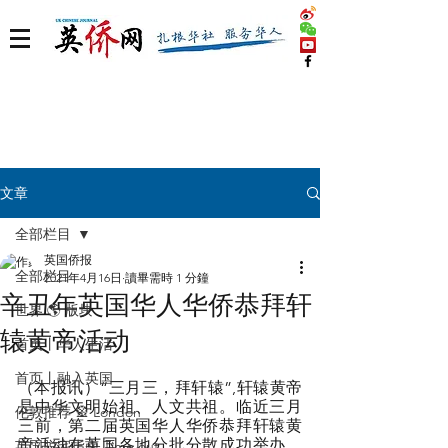
文章
全部栏目
英国侨报
全部栏目
2021年4月16日
讀畢需時 1 分鐘
辛丑年英国华人华侨恭拜轩
世界 🌎 版块
辕黄帝活动
首页丨华人生活
首页丨融入英国
（本报讯）“三月三，拜轩辕”,轩辕黄帝
是中华文明始祖、人文共祖。临近三月
伦敦推荐 🎡 London
三前，第二届英国华人华侨恭拜轩辕黄
帝活动在英国各地分批分散成功举办，
英国脱宅指南 Time out