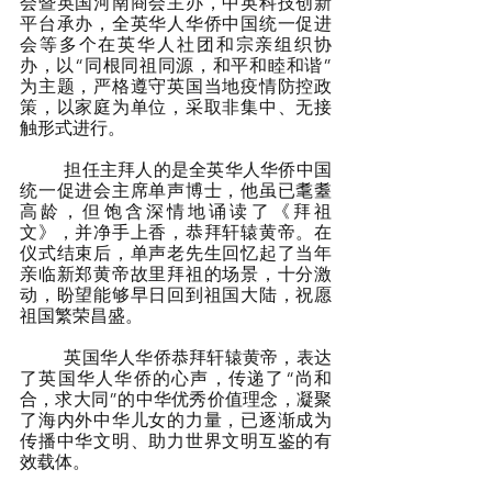
会暨英国河南商会主办，中英科技创新
平台承办，全英华人华侨中国统一促进
会等多个在英华人社团和宗亲组织协
办，以“同根同祖同源，和平和睦和谐”
为主题，严格遵守英国当地疫情防控政
策，以家庭为单位，采取非集中、无接
触形式进行。
	担任主拜人的是全英华人华侨中国
统一促进会主席单声博士，他虽已耄耋
高龄，但饱含深情地诵读了《拜祖
文》，并净手上香，恭拜轩辕黄帝。在
仪式结束后，单声老先生回忆起了当年
亲临新郑黄帝故里拜祖的场景，十分激
动，盼望能够早日回到祖国大陆，祝愿
祖国繁荣昌盛。
	英国华人华侨恭拜轩辕黄帝，表达
了英国华人华侨的心声，传递了“尚和
合，求大同”的中华优秀价值理念，凝聚
了海内外中华儿女的力量，已逐渐成为
传播中华文明、助力世界文明互鉴的有
效载体。