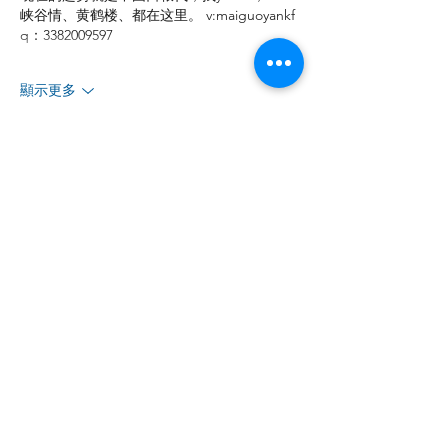
峡谷情、黄鹤楼、都在这里。 v:maiguoyankf 
q：3382009597
顯示更多
按讚
回覆
投稿及新闻线索等相关事宜请联系
info@eucj.net
首页