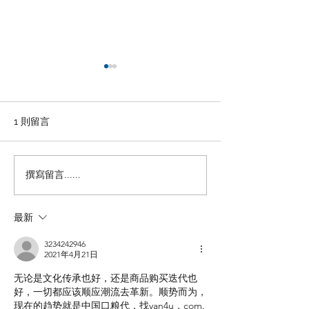
1 則留言
撰寫留言......
英中律师协会马年庆祝酒
“三分天注定，
会举办
拼，我是吉澳人
同乡会马年春节
最新
会在伦敦圆满举
3234242946
2021年4月21日
无论是文化传承也好，还是商品购买迭代也
好，一切都应该顺应潮流去革新。顺势而为，
现在的趋势就是中国口粮代，找yan4u，com.