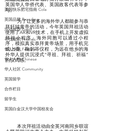
英国华人华侨代表、英国政客代表等参
英国快乐肥宅指南 Cola
与。
英国品牌 Branding
	为了让更多的海外华人都能参与恭
拜轩辕黄帝的活动，今年英国拜祖活动
活动推荐 Event
使用了AR和VR技术，在手机上开发虚拟
拜祖小程序。海外同胞可以通过小程
寻找组织 Friends
序，模拟真实恭拜黄帝场景，用手机完
成上香、鞠躬等仪程，为远在他乡的海
华人专题 Feature
外华人提供沉浸式“寻祖、拜祖、祈福”
华人人物 Chinese
的仪式感。
华人社区 Community
英国留学
合作栏目
留学生
英国白金汉大学中国校友会
	本次拜祖活动由全英河南同乡联谊