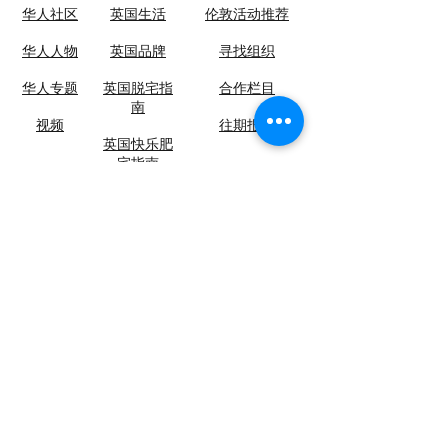
华人社区
英国生活​
伦敦活动推荐
华人人物
英国品牌
​寻找组织
华人专题
英国脱宅指
合作栏目
南
视频
​往期报纸
英国快乐肥
宅指南
关于英国侨报
联系我们
​加入我们
12-13, Little Newport Street, London, UK