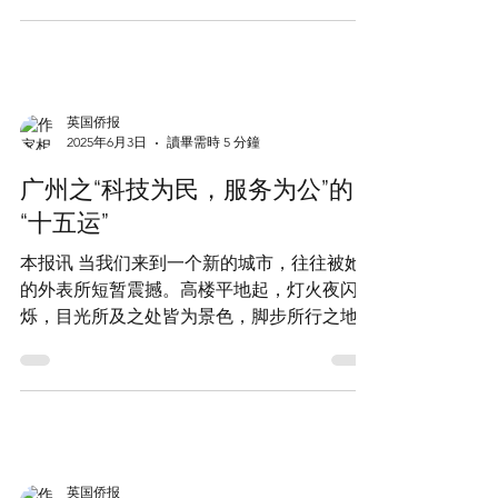
祖国做出贡献。他深明民族团结和祖国统一的
外民间机构汇寄至国内的汇款暨家书，是一种
重要意义，在2000年率先发起并成立了全英华
信、汇合一的特殊邮传载体。侨批主要分布在
人华侨中国统一促进会并担任会长；2004年，
广东省 潮汕 地区、江门 五邑 、梅州及福建省
在温家宝总理访英座谈会上率先提出“以法遏
厦漳泉和 福州 等地，2013年，中国侨批档案
独”的构想，引起了总理和国家的高度重视，
入选联合国教科文组织“世界记忆名录”，成为
直接促进了《反分裂国家法》的制定和实施。
广东首项...
单声先生紧密关心国内的公益事业和教育事
业，在1997年无偿捐赠了故乡泰州的祖
英国侨报
2025年6月3日
讀畢需時 5 分鐘
广州之“科技为民，服务为公”的
“十五运”
本报讯 当我们来到一个新的城市，往往被她
的外表所短暂震撼。高楼平地起，灯火夜闪
烁，目光所及之处皆为景色，脚步所行之地便
是经历。有人说是城市精神，有人说是人情世
故，有人说是文化传统。以上这些都对，或者
说每个人的答案都是正确的。而对于广州这个