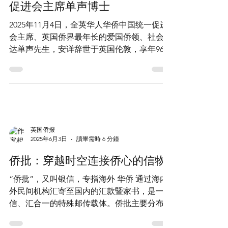
单忧极萃行大道, 声震九霄唤一统
——-纪念全英华人华侨中国统一
促进会主席单声博士
2025年11月4日，全英华人华侨中国统一促进
会主席、英国侨界最年长的爱国侨领、社会贤
达单声先生，安详辞世于英国伦敦，享年96
岁。 (图片来源：泰州市侨联) 单声先生的离世
在英国和中国引起了巨大震动。其毕生践行
“身在海外，心系中华”的信条；旅英期间，他
积极投身中英友好和海外华侨团结事业。历任
全国政协海外委员、中国和平统一促进会理
事、中国海外交流协会常务理事及中国侨联海
英国侨报
外顾问等职，为凝聚海外侨胞力量、汇聚海外
2025年6月3日
讀畢需時 6 分鐘
华人智慧、弘扬中国文化促进中英交流等方面
侨批：穿越时空连接侨心的信物
做出了不可磨灭的卓越贡献。 单声先生始终
紧密关注国内的发展，以自身的见识和力量为
“侨批”，又叫银信，专指海外 华侨 通过海内