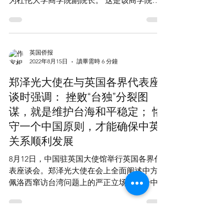
重要职位
世界百强大学之一， 也是英国历史第三悠久
的杜伦大学，宣布任命华人80后美女教授颜霁
为杜伦大学商学院副院长。 这是该商学院第
一次任命华人担任学院副院长行政职务。 根
据杜伦大学官方网站公告， 颜霁教授被任命
分管工商管理博士培养等工作。...
英国侨报
2022年8月15日
讀畢需時 6 分鐘
郑泽光大使在与英国各界代表座
谈时强调： 挫败“台独”分裂图
谋，就是维护台海和平稳定； 恪
守一个中国原则，才能确保中英
关系顺利发展
8月12日，中国驻英国大使馆举行英国各界代
表座谈会。郑泽光大使在会上全面阐述中方在