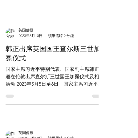
越中医药文化研讨会在第二十九届北京国际图
书博览会福建展区成功举办。该活动由福建省
委宣传部指导，福建省对外文化交流协会、海
峡出版发行集团主办，福建科学技术出版社承
办。 福建省委宣传部副部长、省新闻出版局
（省版权局）局长、一级巡视员肖贵...
英国侨报
2023年5月10日
讀畢需時 2 分鐘
韩正出席英国国王查尔斯三世加
冕仪式
国家主席习近平特别代表、国家副主席韩正应
邀在伦敦出席查尔斯三世国王加冕仪式及相关
活动 2023年5月5日至6日，国家主席习近平特
别代表、国家副主席韩正应邀在伦敦出席查尔
斯三世国王加冕仪式及相关活动。 韩正向查
尔斯三世国王转达了习近平主席对国王伉俪、