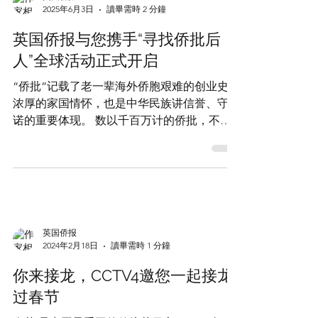
城市而言，“为公”就是这瓶...
英国侨报
2025年6月3日
讀畢需時 2 分鐘
英国侨报与您携手“寻找侨批后
人”全球活动正式开启
“侨批”记载了老一辈海外侨胞艰难的创业史和
浓厚的家国情怀，也是中华民族讲信誉、守承
诺的重要体现。 数以千百万计的侨批，不仅
是一张张汇款凭证，也是海内外社会历史变迁
的真实写照，成为举世罕见的独特文化现象。
传承百年的侨批，早已超越泛黄的信笺银封，
在新时代焕发着深...
英国侨报
2024年2月18日
讀畢需時 1 分鐘