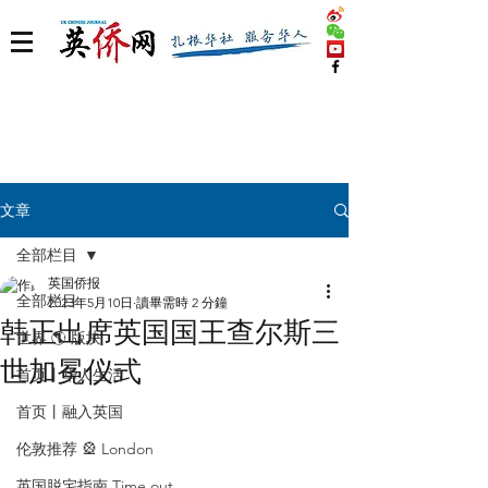
文章
全部栏目
英国侨报
全部栏目
2023年5月10日
讀畢需時 2 分鐘
韩正出席英国国王查尔斯三
世界 🌎 版块
世加冕仪式
首页丨华人生活
首页丨融入英国
伦敦推荐 🎡 London
英国脱宅指南 Time out