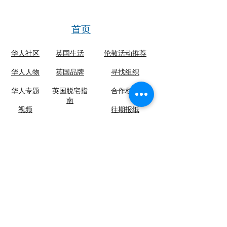
首页
华人社区
英国生活​
伦敦活动推荐
华人人物
英国品牌
​寻找组织
华人专题
英国脱宅指
合作栏目
南
视频
​往期报纸
英国快乐肥
宅指南
关于英国侨报