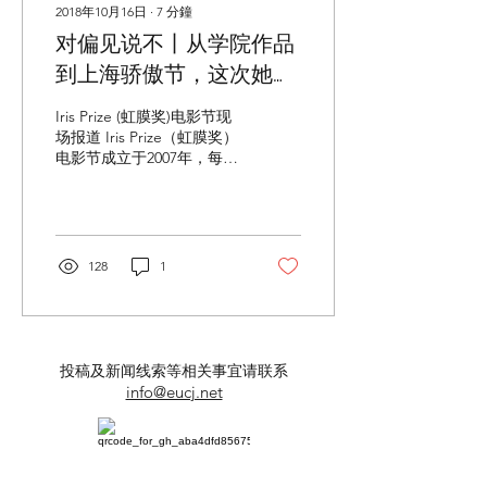
2018年10月16日
∙
7
分鐘
对偏见说不丨从学院作品
到上海骄傲节，这次她入
围了世界最大短片奖
Iris Prize (虹膜奖)电影节现
场报道 Iris Prize（虹膜奖）
电影节成立于2007年，每年
十月在英国威尔士首府卡迪
夫举行，是世界最大的短片
电影奖。虹膜奖电影节聚焦
LGBT议题，通过公开征
集，以及其他国家的合作酷
128
1
儿电影节提名推荐两种渠
道，征得来自全球的优秀短
片...
投稿及新闻线索等相关事宜请联系
info@eucj.net