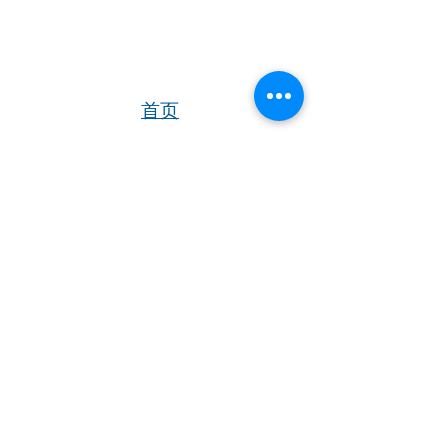
首页
华人社区
英国生活​
伦敦活动推荐
华人人物
英国品牌
​寻找组织
华人专题
英国脱宅指
合作栏目
南
视频
​往期报纸
英国快乐肥
宅指南