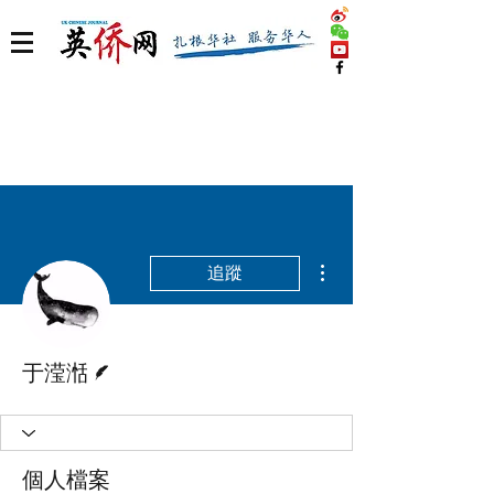
更多動作
追蹤
作者
于滢湉
個人檔案