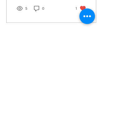
5
0
1
載入更多
投稿及新闻线索等相关事宜请联系
info@eucj.net
首页