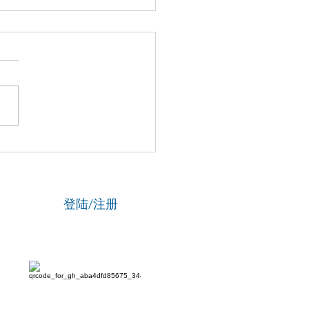
博士马楠新作《无悔》全
线，用音乐与数字影像致
津海河百年文脉
登陆/注册