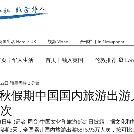
英国生活 Here is UK
视频 Video
合作栏目 In Newspaper
首页丨华人生活
首页丨融入英国
伦敦推荐 🎡 Lon
月22日
讀畢需時 2 分鐘
英国快乐肥宅指南 Cola
英国品牌 Branding
活动
年中秋假期中国国内旅游出
人次
 Feature
华人人物 Chinese
华人社区 Commun
21日电 (记者 周音)中国文化和旅游部21日披露，据文化
假期3天，全国累计国内旅游出游8815.93万人次，按可比
国白金汉大学中国校友会