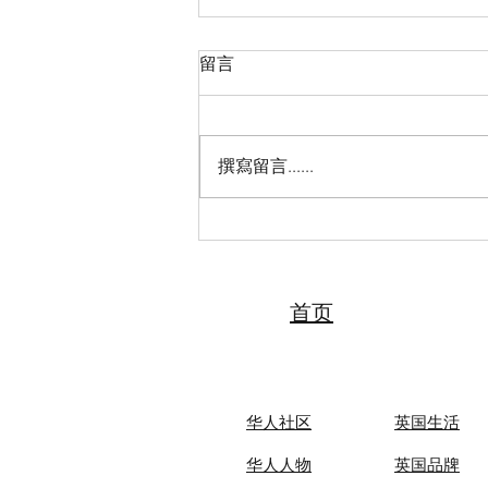
留言
撰寫留言......
2026“亲情中华·中国寻根之旅”
夏令营（天津中医药大学营）
圆满落幕 张伯礼院士寄语全体
夏令营营员
首页
华人社区
英国生活​
华人人物
英国品牌