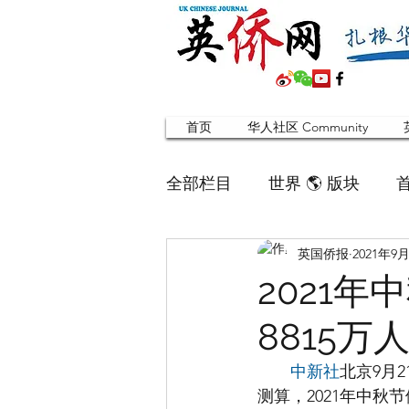
首页
华人社区 Community
全部栏目
世界 🌎 版块
英国侨报
2021年9
英国脱宅指南 Time out
2021
8815万
寻找组织 Friends
华人专题
中新社
北京9月
测算，2021年中秋节
合作栏目
留学生
英