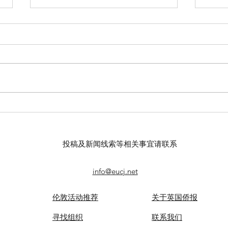
【羊城晚报】“科技+非遗”引热
留英
议！第六届“广东文化遗产保护
球上
与利用”学术座谈会在穗举办
敬天
投稿及新闻线索等相关事宜请联系
info@eucj.net
伦敦活动推荐
关于英国侨报
​寻找组织
联系我们