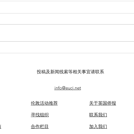
【羊城晚报】“科技+非遗”引热
【中
议！第六届“广东文化遗产保护
记者
与利用”学术座谈会在穗举办
录风
投稿及新闻线索等相关事宜请联系
info@eucj.net
伦敦活动推荐
关于英国侨报
​寻找组织
联系我们
南
合作栏目
​加入我们