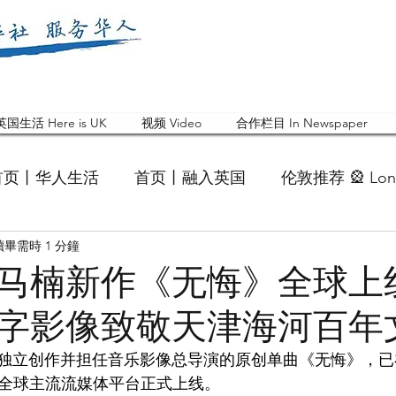
英国生活 Here is UK
视频 Video
合作栏目 In Newspaper
首页丨华人生活
首页丨融入英国
伦敦推荐 🎡 Lon
讀畢需時 1 分鐘
英国快乐肥宅指南 Cola
英国品牌 Branding
活动
马楠新作《无悔》全球上
字影像致敬天津海河百年
 Feature
华人人物 Chinese
华人社区 Commun
独立创作并担任音乐影像总导演的原创单曲《无悔》，已
fy等全球主流流媒体平台正式上线。
国白金汉大学中国校友会