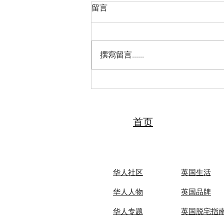
留言
撰寫留言......
2026“亲情中华·中国寻根之旅”
夏令营（天津中医药大学营）
圆满落幕 张伯礼院士寄语全体
夏令营营员
首页
华人社区
英国生活​
华人人物
英国品牌
华人专题
英国脱宅指