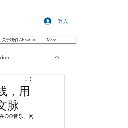
登入
关于我们 About us
More
don
推荐 Event
线，用
文脉
ity
英国留学
在QQ音乐、网