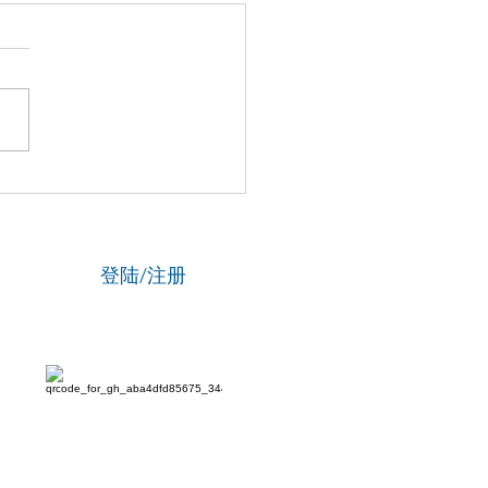
国新闻网】专访资深政法
刘海陵：笔锋铸正义 铁笔
云
登陆/注册