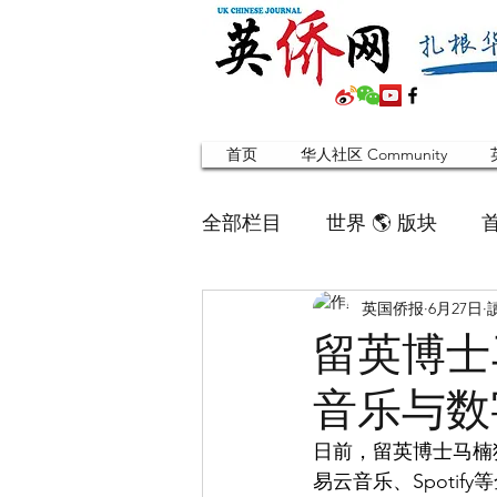
首页
华人社区 Community
全部栏目
世界 🌎 版块
英国侨报
6月27日
英国脱宅指南 Time out
留英博士
音乐与数
寻找组织 Friends
华人专题
日前，留英博士马楠
易云音乐、Spoti
合作栏目
留学生
英