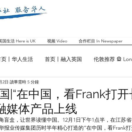
英国生活 Here is UK
视频 Video
合作栏目 In Newspaper
首页丨华人生活
首页丨融入英国
伦敦推荐 🎡 Lon
2月2日
讀畢需時 5 分鐘
英国快乐肥宅指南 Cola
英国品牌 Branding
活动
|“在中国，看Frank打
”融媒体产品上线
 Feature
华人人物 Chinese
华人社区 Commun
角盲盒，让世界读懂中国。12月1日下午1点半，在江苏
报业传媒集团历时半年精心打造的“在中国，看Frank打开
国白金汉大学中国校友会