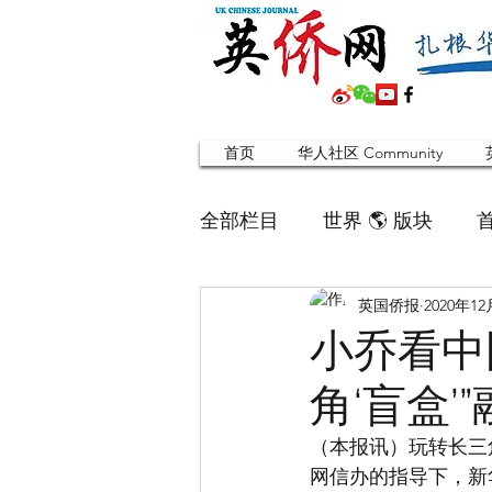
首页
华人社区 Community
全部栏目
世界 🌎 版块
英国侨报
2020年1
英国脱宅指南 Time out
小乔看中国
角‘盲盒’
寻找组织 Friends
华人专题
（本报讯）玩转长三
网信办的指导下，新华
合作栏目
留学生
英