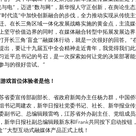
“光与电”，迈进“数与网”，新华报人守正创新，在舆论生
“时代流”中加快创新融合的步伐，全力推动实现从传统
迁。在长三角区域一体化发展战略实施的黄金点，主流媒
上坚守价值边界的同时，在媒体融合转型中拓展发展边界
nk打开长三角‘盲盒’”融媒体行动，就是一次很好的回答。
提出，要让十九届五中全会精神走近青年，我觉得我们此
习近平总书记的号召，是一次探索如何让党的决策部署能
参与的很好尝试。”
小游戏首位体验者是他！
苏省委宣传部副部长、省政府新闻办主任杨力群，中国侨
组书记周建农，新华日报社党委书记、社长、新华报业传
委副书记、总编辑顾雷鸣，江苏省外办副主任、党组成员
，新华日报社副总编辑顾新东和Frank共同按下启动按钮
‘盲盒’”大型互动式融媒体产品正式上线！