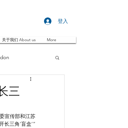
登入
关于我们 About us
More
don
推荐 Event
开长三
ity
英国留学
省委宣传部和江苏
长三角‘盲盒’”