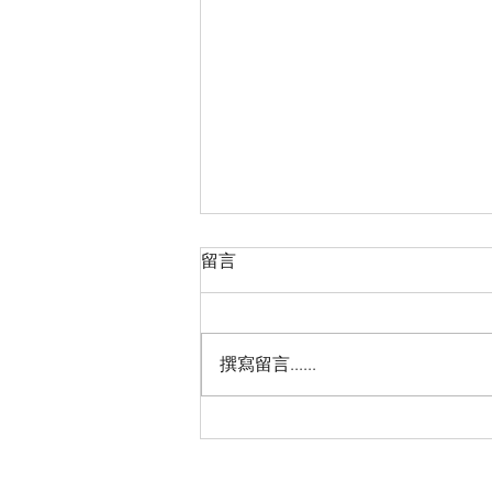
留言
撰寫留言......
2026“亲情中华·中国寻根之旅”
夏令营（天津中医药大学营）
圆满落幕 张伯礼院士寄语全体