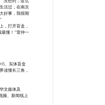
情：“没想到，这么
生活过，在南京
大好事，我很期
”
地上，打开盲盒，
我最懂！”雷仲一
H5、实体盲盒
界读懂长三角，
外华文媒体及
闻短视频、新闻线上