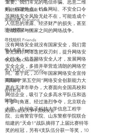
重要。我们常见的电信诈骗、恶意二维
码、假冒热点、钓鱼网站、不安全口令
英国快乐肥宅指南 Cola
等网络安全风险无处不在，可能造成个
英国品牌 Branding
人信息的泄露、经济财产的损失，甚至
活动推荐 Event
造成国家与国家之间的网络战争。
寻找组织 Friends
没有网络安全就没有国家安全，我们需
华人专题 Feature
要把握好网络这把双刃剑，提升网络安
全技术，培养网络安全人才，发展网络
华人人物 Chinese
安全企业，多措并举营造清朗的网络空
华人社区 Community
间。基于此，2019年国家网络安全宣传
英国留学
周期间“第五空间”网络安全创新能力大
赛在天津市举办，大赛面向全国高校和
合作栏目
网信企业，吸引了众多高水平队伍和选
留学生
手参与角逐。经过激烈争夺，北京联合
大学、杭州电子科技大学信息工程学
英国白金汉大学中国校友会
院、云南警官学院、山东警察学院联合
组建的“天命1”战队摘得了上届比赛特等
奖的桂冠，另有4支队伍分获一等奖，10