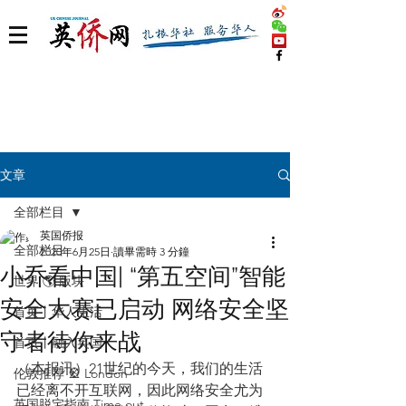
文章
全部栏目
英国侨报
全部栏目
2020年6月25日
讀畢需時 3 分鐘
小乔看中国| “第五空间”智能
世界 🌎 版块
安全大赛已启动 网络安全坚
首页丨华人生活
守者待你来战
首页丨融入英国
（本报讯）21世纪的今天，我们的生活
伦敦推荐 🎡 London
已经离不开互联网，因此网络安全尤为
英国脱宅指南 Time out