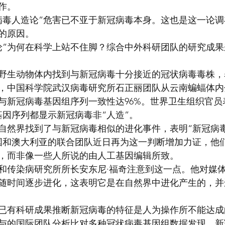
作。
冠病毒人造论”危害已不亚于新冠病毒本身。这也是这一论
的原因。
论”为何在科学上站不住脚？综合中外科研团队的研究成
野生动物体内找到与新冠病毒十分接近的冠状病毒毒株，
，中国科学院武汉病毒研究所石正丽团队从云南蝙蝠体内分离
与新冠病毒基因组序列一致性达96%。世界卫生组织官员
毒基因序列都显示新冠病毒非“人造”。
自然界找到了与新冠病毒相似的进化事件，表明“新冠病
国和澳大利亚的联合团队近日再为这一判断增加力证，他
，而非像一些人所说的由人工基因编辑所致。
和传染病研究所所长安东尼·福奇注意到这一点。他对媒
随时间逐步进化，这表明它是在自然界中进化产生的，并
已有科研成果推断新冠病毒的特征是人为操作所不能达成
与的国际团队分析比对多种冠状病毒基因组数据发现，新