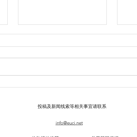
【羊城晚报】“科技+非遗”引热
留英
议！第六届“广东文化遗产保护
球上
与利用”学术座谈会在穗举办
敬天
投稿及新闻线索等相关事宜请联系
info@eucj.net