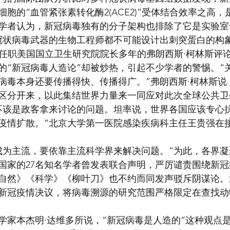
胞的“血管紧张素转化酶2(ACE2)”受体结合效率之高
学者认为，新冠病毒独有的分子架构也排除了它是实验室
冠状病毒武器的生物工程师都不可能设计出刺突蛋白的构
”已任职美国国立卫生研究院院长多年的弗朗西斯·柯林斯评
的“新冠病毒人造论”却被炒热，引起不少学者的警惕。“
病毒本身还要传播得快、传播得广。”弗朗西斯·柯林斯说
区分开来，以此集结世界力量来一同应对此次全球公共卫
不该是政客拿来讨论的问题。坦率说，世界各国应该专心
疫情扩散。”北京大学第一医院感染疾病科主任王贵强在
成为主流，要依靠主流科学界来解决问题。”为此，各界
个国家的27名知名学者曾发表联合声明，严厉谴责围绕新
自然》《科学》《柳叶刀》也不约而同发声驳斥阴谋论。
新冠疫情决议，将病毒溯源的研究范围严格限定在查找动
学家本杰明·达维多所说，“新冠病毒是人造的”这种观点