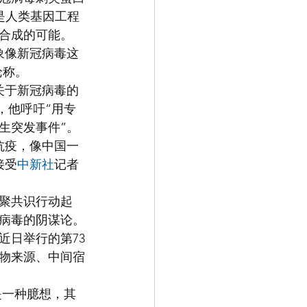
，是人类基因工程
合成的可能。
象像新冠病毒这
论称。
关于新冠病毒的
，他呼吁“用专
生突发事件”。
抗疫，像中国一
接受
中新社
记者
凝聚共识行动起
冠病毒的阴谋论。
近日举行的第73
物来源、中间宿
是一种臆想，其