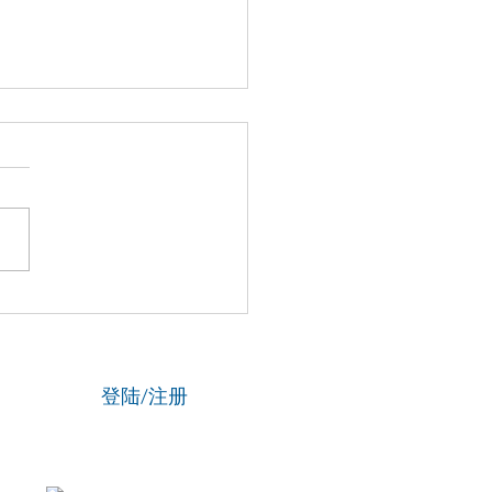
博士马楠新作《无悔》全
线，用音乐与数字影像致
津海河百年文脉
登陆/注册