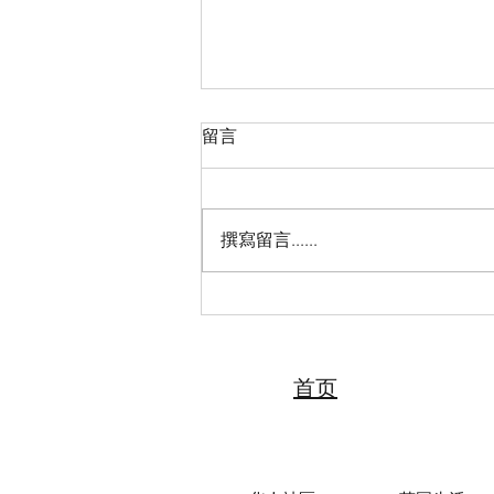
留言
撰寫留言......
2026“亲情中华·中国寻根之旅”
夏令营（天津中医药大学营）
圆满落幕 张伯礼院士寄语全体
夏令营营员
首页