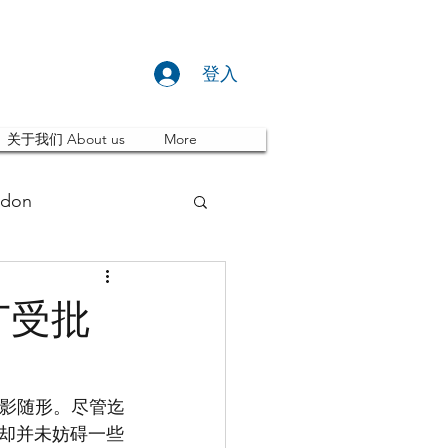
登入
关于我们 About us
More
don
推荐 Event
广受批
ity
英国留学
如影随形。尽管迄
论却并未妨碍一些