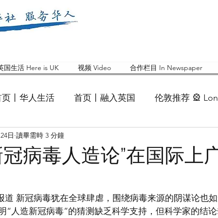
英国生活 Here is UK
视频 Video
合作栏目 In Newspaper
首页丨华人生活
首页丨融入英国
伦敦推荐 🎡 Lon
月24日
讀畢需時 3 分鐘
英国快乐肥宅指南 Cola
英国品牌 Branding
活动
新冠病毒人造论”在国际上
 Feature
华人人物 Chinese
华人社区 Commun
日报道 新冠病毒犹在全球肆虐，围绕病毒来源的阴谋论也
明“人造新冠病毒”的猜测缺乏科学支持，但科学家的结
国白金汉大学中国校友会