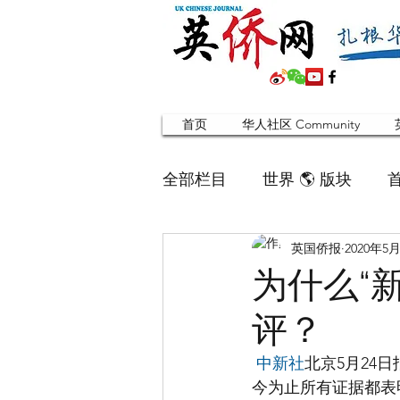
首页
华人社区 Community
全部栏目
世界 🌎 版块
英国侨报
2020年5
英国脱宅指南 Time out
为什么“
评？
寻找组织 Friends
华人专题
中新社
北京5月24
今为止所有证据都表
合作栏目
留学生
英