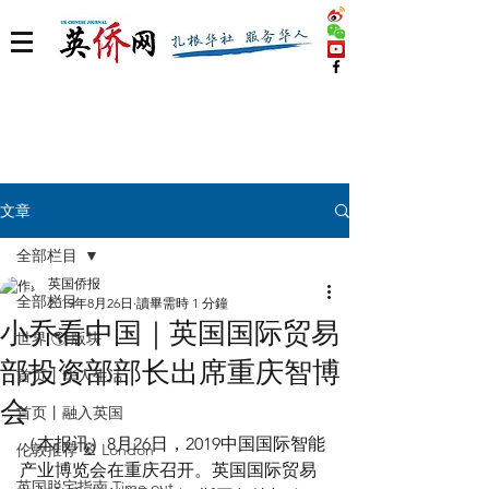
文章
全部栏目
英国侨报
全部栏目
2019年8月26日
讀畢需時 1 分鐘
小乔看中国｜英国国际贸易
世界 🌎 版块
部投资部部长出席重庆智博
首页丨华人生活
会
首页丨融入英国
（本报讯）8月26日，2019中国国际智能
伦敦推荐 🎡 London
产业博览会在重庆召开。英国国际贸易
英国脱宅指南 Time out