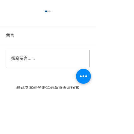
留言
撰寫留言......
【羊城晚报】“科技+非遗”
留英博士马楠新
引热议！第六届“广东文化
悔》全球上线，
遗产保护与利用”学术座谈
数字影像致敬天
会在穗举办
年文脉
投稿及新闻线索等相关事宜请联系
info@eucj.net