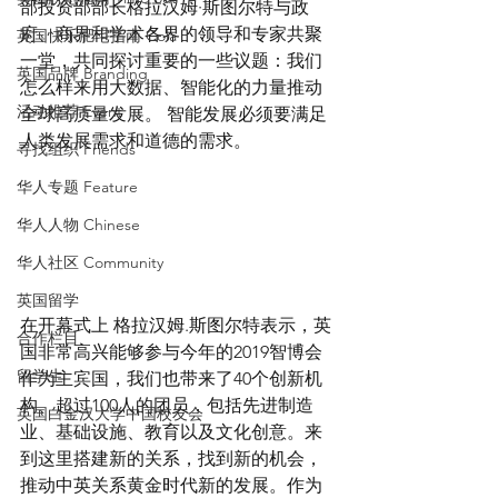
部投资部部长格拉汉姆·斯图尔特与政
府、商界和学术各界的领导和专家共聚
英国快乐肥宅指南 Cola
一堂，共同探讨重要的一些议题：我们
英国品牌 Branding
怎么样来用大数据、智能化的力量推动
活动推荐 Event
全球高质量发展。 智能发展必须要满足
人类发展需求和道德的需求。
寻找组织 Friends
华人专题 Feature
华人人物 Chinese
华人社区 Community
英国留学
在开幕式上 格拉汉姆.斯图尔特表示，英
合作栏目
国非常高兴能够参与今年的2019智博会
留学生
作为主宾国，我们也带来了40个创新机
构、超过100人的团员，包括先进制造
英国白金汉大学中国校友会
业、基础设施、教育以及文化创意。来
到这里搭建新的关系，找到新的机会，
推动中英关系黄金时代新的发展。作为