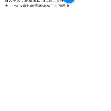
白人主席，杨威深感自己肩上责任重
大：“城市规划的重要性在于长远思考，
不能为了短期经济效益而放弃绿色生态
与社会和谐。一个地方的自然和社会环
境变好了，它的所得到的经济受益和回
报，绝对是巨大的。”
2018杨威主持中英未来城市论坛
身为城市规划师，杨威常怀庙堂之忧。
此次新冠疫情带走许多人的生命，让杨