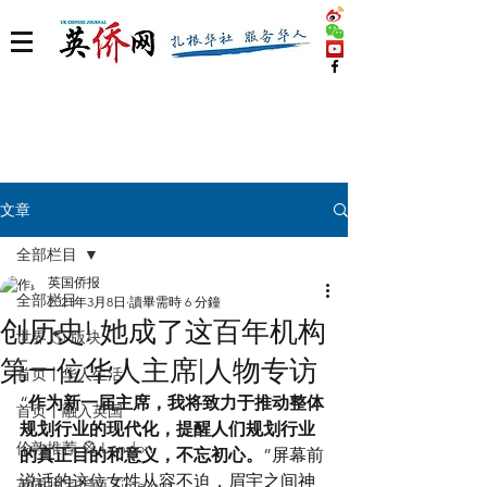
文章
全部栏目
英国侨报
全部栏目
2021年3月8日
讀畢需時 6 分鐘
创历史! 她成了这百年机构
世界 🌎 版块
第一位华人主席|人物专访
首页丨华人生活
“
作为新一届主席，我将致力于推动整体
首页丨融入英国
规划行业的现代化，提醒人们规划行业
伦敦推荐 🎡 London
的真正目的和意义，不忘初心。
”屏幕前
说话的这位女性从容不迫，眉宇之间神
英国脱宅指南 Time out