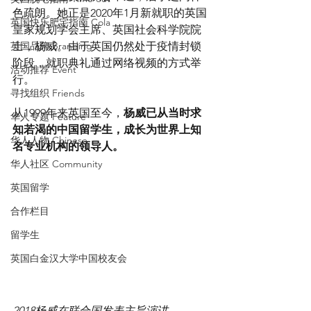
色疏朗。她正是2020年1月新就职的英国
英国快乐肥宅指南 Cola
皇家规划学会主席、英国社会科学院院
英国品牌 Branding
士，杨威。由于英国仍然处于疫情封锁
阶段，就职典礼通过网络视频的方式举
活动推荐 Event
行。
寻找组织 Friends
从1999年来英国至今，
杨威已从当时求
华人专题 Feature
知若渴的中国留学生，成长为世界上知
华人人物 Chinese
名专业机构的领导人。
华人社区 Community
英国留学
合作栏目
留学生
英国白金汉大学中国校友会
2018杨威在联合国发表主旨演讲