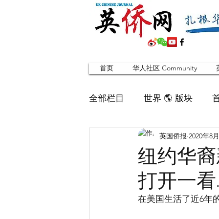
首页
华人社区 Community
全部栏目
世界 🌎 版块
英国侨报
2020年8
英国脱宅指南 Time out
纽约华裔
打开一看…
寻找组织 Friends
华人专题
在美国生活了近6年
合作栏目
留学生
英