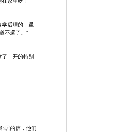
情在家里吃！”
自学后理的，虽
道不远了。”
盆了！开的特别
邻居的信，他们