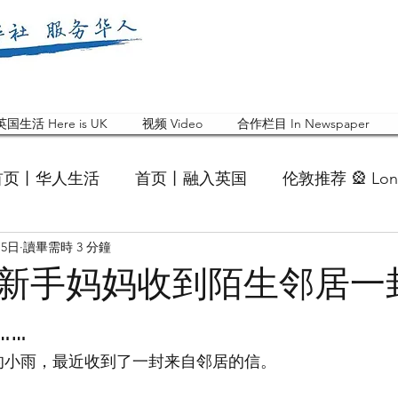
英国生活 Here is UK
视频 Video
合作栏目 In Newspaper
首页丨华人生活
首页丨融入英国
伦敦推荐 🎡 Lon
月5日
讀畢需時 3 分鐘
英国快乐肥宅指南 Cola
英国品牌 Branding
活动
新手妈妈收到陌生邻居一
…
 Feature
华人人物 Chinese
华人社区 Commun
的小雨，最近收到了一封来自邻居的信。
国白金汉大学中国校友会