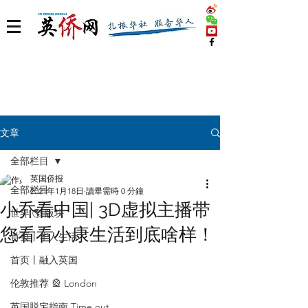
文章
全部栏目
英国侨报
全部栏目
2021年1月18日
讀畢需時 0 分鐘
小乔看中国| 3D虚拟主播带
世界 🌎 版块
您看看小康生活到底啥样！
首页丨华人生活
首页丨融入英国
伦敦推荐 🎡 London
英国脱宅指南 Time out