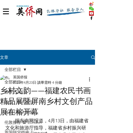
文章
全部栏目
英国侨报
全部栏目
2023年4月23日
讀畢需時 4 分鐘
乡村文韵——福建农民书画
世界 🌎 版块
精品展暨屏南乡村文创产品
首页丨华人生活
展在榕开幕
首页丨融入英国
        据东南网报道，4月13日，由福建省
伦敦推荐 🎡 London
文化和旅游厅指导，福建省乡村振兴研
英国脱宅指南 Time out