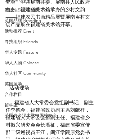
究会，中共屏南县委、屏南县人民政府
主办，福建省美术馆承办的乡村文韵
英国快乐肥宅指南 Cola
——福建农民书画精品展暨屏南乡村文
英国品牌 Branding
创产品展在福建省美术馆开幕。
活动推荐 Event
寻找组织 Friends
华人专题 Feature
华人人物 Chinese
华人社区 Community
英国留学
 活动现场
合作栏目
       福建省人大常委会党组副书记、副主
留学生
任李德金，福建省政协副主席刘献祥，
英国白金汉大学中国校友会
福建省人大常委会原副主任、福建省乡
村振兴研究会会长潘征，福建省委宣传
部二级巡视员王江，闽江学院原党委书