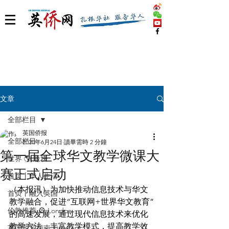
文章
全部栏目
英国侨报
全部栏目
2020年6月24日
讀畢需時 2 分鐘
第一届全球华文教学微课大
世界 🌎 版块
赛正式启动
首页丨华人生活
（本报讯）为加快推动信息技术与华文
首页丨融入英国
教学融合，促进“互联网+世界华文教育”
伦敦推荐 🎡 London
的高速发展，通过现代信息技术来优化
教学方法，丰富教学模式，提高教学效
英国脱宅指南 Time out