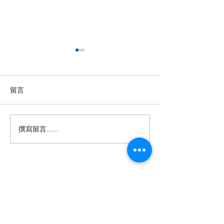
留言
撰寫留言......
【羊城晚报】“科技+非遗”
留英博士马楠新
引热议！第六届“广东文化
悔》全球上线，
遗产保护与利用”学术座谈
数字影像致敬天
会在穗举办
年文脉
投稿及新闻线索等相关事宜请联系
info@eucj.net