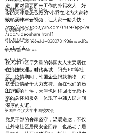
进。面对需要回来工作的外籍友人，好
英国快乐肥宅指南 Cola
客的天津是怎么做的?小乔在此为大家转
英国品牌 Branding
载了天津津云视频，让大家一睹为快：
http://www.app.tjyun.com/share/app/ve
活动推荐 Event
/app/videoshare.html?
寻找组织 Friends
isdetail=0&newsId=038078198&needRe
fresh=false
华人专题 Feature
华人人物 Chinese
在天津市区，大量的韩国友人主要居住
在海逸长洲、时代奥城、阳光100等社
华人社区 Community
区。疫情期间，韩国企业捐款捐物，对
英国留学
抗击疫情给予大力支持。而在他们的员
合作栏目
工返回的时候，天津也同样回报无微不
至的关怀和服务，体现了中韩人民之间
留学生
深厚的友谊。
英国白金汉大学中国校友会
党员干部的舍家坚守，温暖送达，不仅
让外籍社区居民安全回家，也感动了居