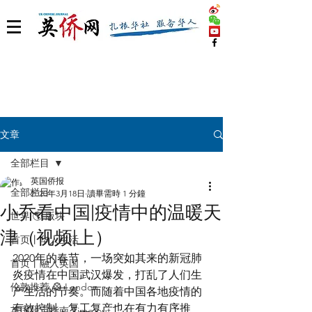
文章
全部栏目
英国侨报
全部栏目
2020年3月18日
讀畢需時 1 分鐘
小乔看中国|疫情中的温暖天
世界 🌎 版块
津（视频|上）
首页丨华人生活
2020年的春节，一场突如其来的新冠肺
首页丨融入英国
炎疫情在中国武汉爆发，打乱了人们生
伦敦推荐 🎡 London
产生活的节奏。而随着中国各地疫情的
有效控制，复工复产也在有力有序推
英国脱宅指南 Time out