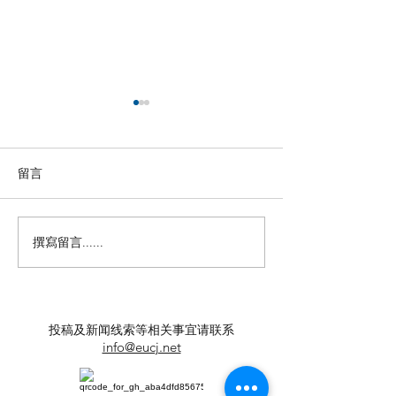
留言
撰寫留言......
【羊城晚报】“科技+非遗”
留英博士马楠新
引热议！第六届“广东文化
悔》全球上线，
遗产保护与利用”学术座谈
数字影像致敬天
会在穗举办
年文脉
投稿及新闻线索等相关事宜请联系
info@eucj.net