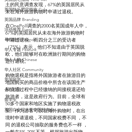
土的民意调查发现，67%的英国居民从
英国快乐肥宅指南 Cola
未在海外旅游购物时申请过退税。
英国品牌 Branding
在OnePoll调查的2000名英国成年人中，
活动推荐 Event
67%的英国居民从未在海外旅游购物时
寻找组织 Friends
申请过退税。而四分之三的受访者
（75%）表示，他们不知道由于英国脱
华人专题 Feature
欧，他们能够对在欧洲旅行期间的购物
华人人物 Chinese
进行退税。
华人社区 Community
购物退税是指将外国旅游者在旅游目的
英国留学
地国购买的商品价格中所含在该国生产
和流通过程中已经缴纳的间接税退还给
合作栏目
旅游者，这是政府行为。目前，全球有
留学生
50多个国家和地区实施了购物退税政
英国白金汉大学中国校友会
策。作为游客可以在海外购物时，在出
境时申请退税，不同国家税费不同 ，不
同 的退税公司抽取的服务费也不一样 ，
一般在5%-20%不等。根据旅游出版物