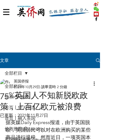
文章
全部栏目
英国侨报
全部栏目
2021年10月29日
讀畢需時 2 分鐘
75%英国人不知新脱欧政
世界 🌎 版块
策，上百亿欧元被浪费
首页丨华人生活
已更新：
2021年11月27日
首页丨融入英国
据英媒Daily Express报道，由于英国脱
伦敦推荐 🎡 London
欧，英国居民可以对在欧洲购买的某些
商品进行退税。然而近日，一项英国本
英国脱宅指南 Time out