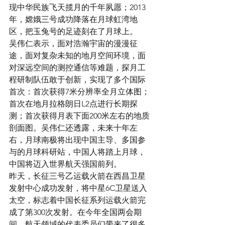
现中华民族飞天揽月的千年夙愿；2013
年，嫦娥三号成功降落在月球虹湾地
区，把玉兔号的足迹刻在了月球上。
吴伟仁表示，面对浩瀚宇宙的漫漫征
途，面对复杂未知的地月空间环境，面
对深远空间的测控通信等难题，探月工
程研制队伍敢于创新，实现了多个国际
首次：首次获得7米分辨率全月立体图；
首次在地月拉格朗日L2点进行长期探
测；首次获得月表下面200米左右的地质
剖面图。吴伟仁还透露，未来十年左
右，月球南极将出现中国主导、多国参
与的月球科研站，中国人将踏上月球，
中国将迈入世界航天强国前列。
昨天，长征三号乙运载火箭在西昌卫星
发射中心成功发射，将中星6C卫星送入
太空，标志着中国长征系列运载火箭完
成了第300次发射。在今年全国两会期
间，航天领域的代表委员们带来了很多