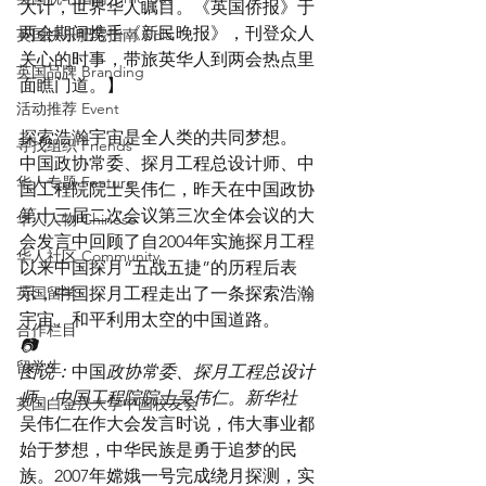
大计，世界华人瞩目。《英国侨报》于
两会期间携手《新民晚报》，刊登众人
英国快乐肥宅指南 Cola
关心的时事，带旅英华人到两会热点里
英国品牌 Branding
面瞧门道。】     
活动推荐 Event
探索浩瀚宇宙是全人类的共同梦想。
寻找组织 Friends
中国政协常委、探月工程总设计师、中
华人专题 Feature
国工程院院士吴伟仁，昨天在中国政协
第十三届二次会议第三次全体会议的大
华人人物 Chinese
会发言中回顾了自2004年实施探月工程
华人社区 Community
以来中国探月“五战五捷”的历程后表
英国留学
示，中国探月工程走出了一条探索浩瀚
宇宙、和平利用太空的中国道路。
合作栏目
📷
留学生
图说：
中国
政协常委、探月工程总设计
师、中国工程院院士吴伟仁。新华社
英国白金汉大学中国校友会
吴伟仁在作大会发言时说，伟大事业都
始于梦想，中华民族是勇于追梦的民
族。2007年嫦娥一号完成绕月探测，实