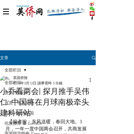
文章
全部栏目
英国侨报
全部栏目
2019年3月12日
讀畢需時 3 分鐘
小乔看两会| 探月推手吴伟
世界 🌎 版块
仁: 中国将在月球南极牵头
首页丨华人生活
建科研站
首页丨融入英国
  【编者按：东风送暖，春回大地。3
伦敦推荐 🎡 London
月，一年一度中国两会召开，共商发展
英国脱宅指南 Time out