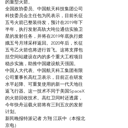
的重型火箭。
全国政协委员、中国航天科技集团公司
科技委员会主任包为民表示，目前长征
五号火箭已整装待发，预计在2019年下
半年，执行发射高轨大吨位通信实验卫
星的发射任务，并将在2019年底执行嫦
娥五号月球采样返回。2020年后，长征
五号乙火箭也将进行首飞。这将支撑包
括空间站建设在内的多个重大工程项目
稳步实施，助推中国建设航天强国。
中国人大代表、中国航天科工集团有限
公司董事长高红卫表示，目前正在研发
水平起降、可重复使用的新一代天地往
返飞行器。这一技术不同于美国SpaceX
的火箭回收技术。高红卫同时还透露，
今年快舟运载火箭将有三到五次的发射
计划。
新民晚报特派记者 方翔 江跃中（本报北
京电）