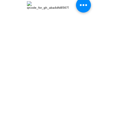
首页
华人社区
英国生活​
伦敦活动推荐
华人人物
英国品牌
​寻找组织
华人专题
英国脱宅指
合作栏目
南
视频
​往期报纸
英国快乐肥
宅指南