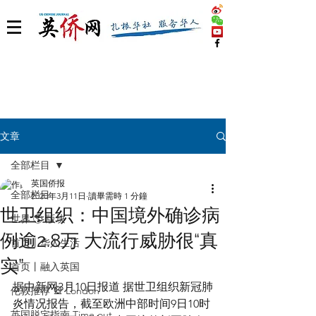
文章
全部栏目
英国侨报
全部栏目
2020年3月11日
讀畢需時 1 分鐘
世卫组织：中国境外确诊病
世界 🌎 版块
例逾2.8万 大流行威胁很“真
首页丨华人生活
实”
首页丨融入英国
据中新网3月10日报道 据世卫组织新冠肺
伦敦推荐 🎡 London
炎情况报告，截至欧洲中部时间9日10时
英国脱宅指南 Time out