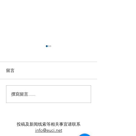
留言
撰寫留言......
【羊城晚报】“科技+非遗”
留英博士马楠新
引热议！第六届“广东文化
悔》全球上线，
遗产保护与利用”学术座谈
数字影像致敬天
会在穗举办
年文脉
投稿及新闻线索等相关事宜请联系
info@eucj.net