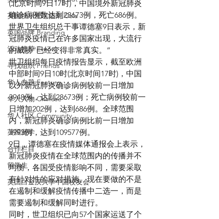
(北京时间9日17时)，中国境外新冠肺炎
确诊病例数达到28673例，死亡686例。
英国快乐肥宅指南 Cola
世界卫生组织总干事谭德塞9日表示，新
英国品牌 Branding
冠肺炎疫情已在许多国家出现，大流行
活动推荐 Event
的威胁“已经变得非常真实。”
世卫组织每日疫情报告显示，截至欧洲
寻找组织 Friends
中部时间9日10时(北京时间17时)，中国
华人专题 Feature
以外新冠肺炎确诊病例较前一日增加
3948例，达到28673例；死亡病例较前一
华人人物 Chinese
日增加202例，达到686例。全球范围
华人社区 Community
内，新冠肺炎确诊病例比前一日增加
英国留学
3993例，达到109577例。
9日，谭德塞在疫情媒体通报会上表示，
合作栏目
新冠肺炎疫情在全球范围内的传播并不
留学生
均衡，各国受疫情影响不同，需要采取
有针对性的应对措施。现在要做的不是
英国白金汉大学中国校友会
在遏制和缓解疫情传播中二选一，而是
需要遏制和缓解同时进行。
同时，世卫组织已向57个国家运送了个