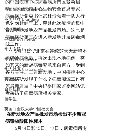
的中国疾控中心病毒病所南区紧急启
动。中国疾控中心生物安全首席专家、
英国快乐肥宅指南 Cola
病毒病所党委书记武桂珍领着一队人行
英国品牌 Branding
色匆匆赶到车上，奔赴此次疫情的集中
活动推荐 Event
暴发地新发地农产品批发市场。这已是
病毒病所第三次进入新发地开展病毒溯
寻找组织 Friends
源工作。
华人专题 Feature
　　6月11日，北京在连续57天无新增本
地确诊病例后，再次出现本地病例。突
华人人物 Chinese
如其来的新冠病毒究竟来自何方，受到
华人社区 Community
各方关注。三进新发地，中国疾控中心
英国留学
病毒病所发现了什么？病毒溯源工作有
何最新进展？中央纪委国家监委网站记
合作栏目
者采访了病毒病所相关专家。
留学生
英国白金汉大学中国校友会
在新发地农产品批发市场检出不少新冠
病毒核酸阳性标本
　　6月14日和15日、17日，病毒病所专