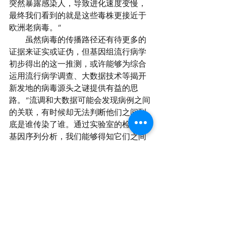
突然暴露感染人，导致进化速度变慢，
最终我们看到的就是这些毒株更接近于
欧洲老病毒。”
　　虽然病毒的传播路径还有待更多的
证据来证实或证伪，但基因组流行病学
初步得出的这一推测，或许能够为综合
运用流行病学调查、大数据技术等揭开
新发地的病毒源头之谜提供有益的思
路。“流调和大数据可能会发现病例之间
的关联，有时候却无法判断他们之间到
底是谁传染了谁。通过实验室的检测和
基因序列分析，我们能够得知它们之间
的传播路径。而当我们推测出病毒之间
可能存在的传播关系，也能够进一步通
过流调等方法去寻找相应的证据。在国
家科技重大专项的资助下，病毒病所正
在牵头在全国筹建基于病毒全基因组的
病毒网络化监测和溯源技术体系，以应
对病毒溯源这个关系到国家安全的病毒