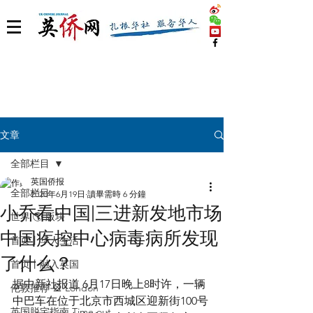
文章
全部栏目
英国侨报
全部栏目
2020年6月19日
讀畢需時 6 分鐘
小乔看中国|三进新发地市场
世界 🌎 版块
中国疾控中心病毒病所发现
首页丨华人生活
了什么？
首页丨融入英国
据中新社报道 6月17日晚上8时许，一辆
伦敦推荐 🎡 London
中巴车在位于北京市西城区迎新街100号
英国脱宅指南 Time out