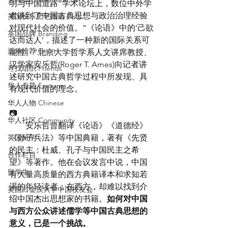
明与中国道路”学术论坛上，数位中外学
者谈到了中国古典思想与政治治理经验
英国快乐肥宅指南 Cola
对现代社会的价值。“《论语》中的‘己欲
英国品牌 Branding
达而达人’，描述了一种新的国际关系可
活动推荐 Event
能性。”北京大学哲学系人文讲席教授、
汉学家安乐哲(Roger T. Ames)向记者讲
寻找组织 Friends
述研究中国古典哲学过程中所发现、具
华人专题 Feature
有现代价值的理念。
华人人物 Chinese
📷
华人社区 Community
　　安乐哲曾翻译《论语》《道德经》
英国留学
《孙子兵法》等中国典籍，著有《先贤
的民主：杜威、孔子与中国民主之希
合作栏目
望》等著作。他在会议发言中说，中国
留学生
有大量高质量的西方典籍译本和求知若
渴的年轻读者；在西方，却难以找到介
英国白金汉大学中国校友会
绍中国杰出思想家的书籍。
如何对中国
与西方公众讲述儒学等中国古典思想的
意义，已是一个挑战。