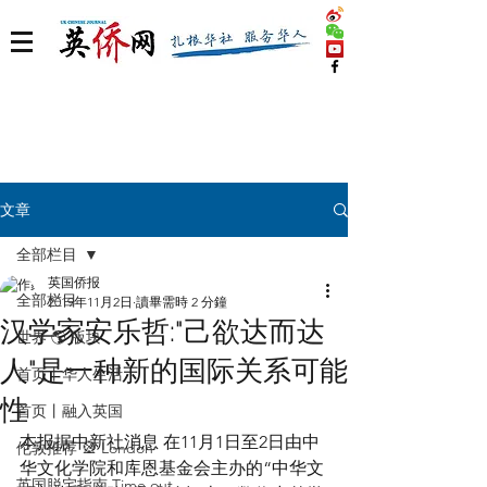
文章
全部栏目
英国侨报
全部栏目
2019年11月2日
讀畢需時 2 分鐘
汉学家安乐哲:"己欲达而达
世界 🌎 版块
人"是一种新的国际关系可能
首页丨华人生活
性
首页丨融入英国
本报据中新社消息 在11月1日至2日由中
伦敦推荐 🎡 London
华文化学院和库恩基金会主办的“中华文
英国脱宅指南 Time out