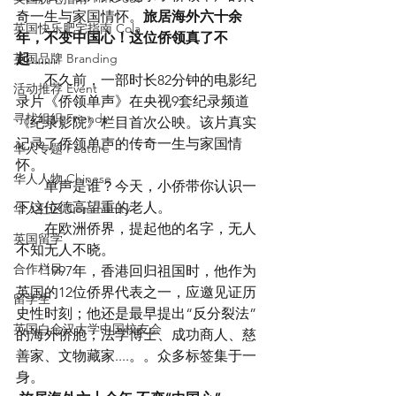
奇一生与家国情怀。
旅居海外六十余
英国快乐肥宅指南 Cola
年，不变中国心！这位侨领真了不
英国品牌 Branding
起……
　　不久前，一部时长82分钟的电影纪
活动推荐 Event
录片《侨领单声》在央视9套纪录频道
寻找组织 Friends
《纪录影院》栏目首次公映。该片真实
记录了侨领单声的传奇一生与家国情
华人专题 Feature
怀。
华人人物 Chinese
　　单声是谁？今天，小侨带你认识一
下这位德高望重的老人。
华人社区 Community
　　在欧洲侨界，提起他的名字，无人
英国留学
不知无人不晓。
合作栏目
　　1997年，香港回归祖国时，他作为
英国的12位侨界代表之一，应邀见证历
留学生
史性时刻；他还是最早提出“反分裂法”
英国白金汉大学中国校友会
的海外侨胞；法学博士、成功商人、慈
善家、文物藏家....。。众多标签集于一
身。