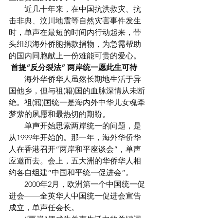
　　近几十年来，在中国抗洪救灾、抗
击非典、汶川地震等自然灾害事件发生
时，单声在最短的时间内行动起来，带
头组织海外侨胞捐款捐物，为急需帮助
的国内同胞献上一份难能可贵的爱心。
首提“反分裂法” 两岸统一愿此生可待
　　海外华侨华人虽然长期地生活于异
国他乡，但与祖(籍)国的血脉深情从未断
绝。祖(籍)国统一是海内外中华儿女魂牵
梦萦的夙愿和最热切的期盼。
　　单声开始思索两岸统一的问题，是
从1999年开始的。那一年，海外华侨华
人在香港召开“两岸和平座谈会”，单声
应邀而去。会上，五大洲的华侨华人相
约各自组建“中国和平统一促进会”。
　　2000年2月，欧洲第一个中国统一促
进会——全英华人中国统一促进会宣告
成立，单声任会长。