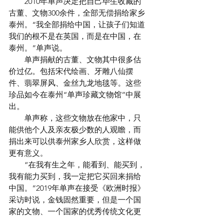
　　2010年单声决定把自己毕生收藏的
古董、文物300余件，全部无偿捐给家乡
泰州。“我全部捐给中国，让孩子们知道
我们的根不是在英国，而是在中国，在
泰州。”单声说。
　　单声捐献的古董、文物其中很多估
价过亿。包括宋代绘画、牙雕八仙摆
件、翡翠屏风、金丝九龙地毯等。这些
珍品如今在泰州“单声珍藏文物馆”中展
出。
　　单声称，这些文物放在他家中，只
能供他个人及亲友极少数的人观瞻，而
捐出来可以供泰州家乡人欣赏，这样做
更有意义。
　　“在我有生之年，能看到、能买到，
我有能力买到，我一定把它买回来捐给
中国。”2019年单声在接受《欧洲时报》
采访时说，金钱固然重要，但是一个国
家的文物、一个国家的优秀传统文化更