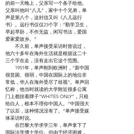
的前一天晚上，父亲写一个条子给他。
父亲叫他叫“八儿”，家中十个兄弟，单
声是第八个，这封信又叫《八儿远行
书》。远行书仅仅23个字：“勤学卫生，
早起早卧，不作无益，闲写书法，爱国
爱家爱故乡。”
　　不久前，单声接受采访时曾说过，
他六十多年在海外生活就是根据这二十
三个字在走，没有走出它这个范围。
　　1951年，单声刚到欧洲时，“新中国
很贫困、很弱，中国在国际上的地位非
常低，华人在海外受尽了歧视”。单声回
忆称，他当时就读的大学附近很多公寓
门上都挂着牌子“WHITES ONLY”，只租
给白人，根本不理你中国人。“中国强大
了以后，这种情况没有了。”单声接受媒
体采访时说。
　　在巴黎大学求学三年，单声拿下了
国际法学博士学位。但由于经济困难，