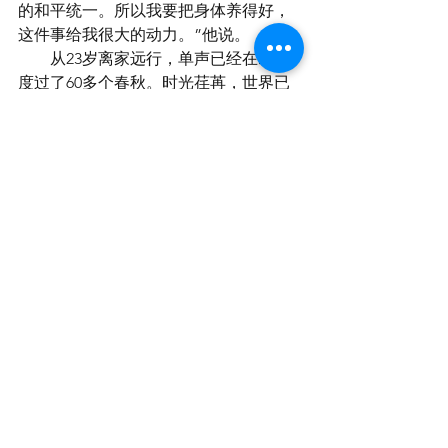
的和平统一。所以我要把身体养得好，
这件事给我很大的动力。”他说。
　　从23岁离家远行，单声已经在欧洲
度过了60多个春秋。时光荏苒，世界已
发生了巨大的变化，不变的仍是那颗赤
子之心。
世界 🌎 版块
查看全部
最新文章