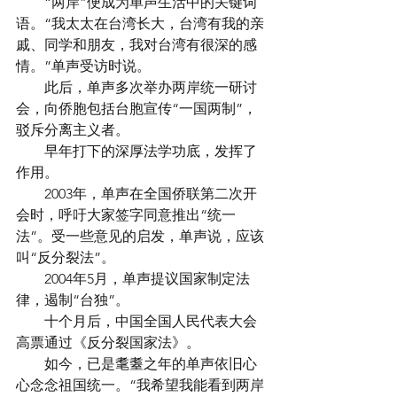
　　“两岸”便成为单声生活中的关键词
语。“我太太在台湾长大，台湾有我的亲
戚、同学和朋友，我对台湾有很深的感
情。”单声受访时说。
　　此后，单声多次举办两岸统一研讨
会，向侨胞包括台胞宣传“一国两制”，
驳斥分离主义者。
　　早年打下的深厚法学功底，发挥了
作用。
　　2003年，单声在全国侨联第二次开
会时，呼吁大家签字同意推出“统一
法”。受一些意见的启发，单声说，应该
叫“反分裂法”。
　　2004年5月，单声提议国家制定法
律，遏制“台独”。
　　十个月后，中国全国人民代表大会
高票通过《反分裂国家法》。
　　如今，已是耄耋之年的单声依旧心
心念念祖国统一。“我希望我能看到两岸