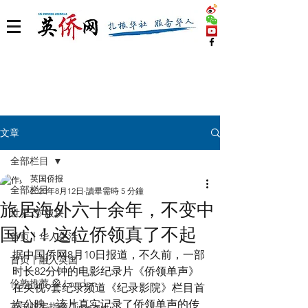
文章
全部栏目
英国侨报
全部栏目
2020年8月12日
讀畢需時 5 分鐘
旅居海外六十余年，不变中
世界 🌎 版块
国心！这位侨领真了不起
首页丨华人生活
据中国侨网8月10日报道，不久前，一部
首页丨融入英国
时长82分钟的电影纪录片《侨领单声》
伦敦推荐 🎡 London
在央视9套纪录频道《纪录影院》栏目首
次公映。该片真实记录了侨领单声的传
英国脱宅指南 Time out