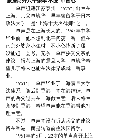
旅居海外六十余年 不变“中国心”
　　单声祖籍江苏泰州，1929年出生在
上海。其父单毓华，早年曾留学于日本
政法大学，是“上海十大名律师”之一。
　　单声是在上海长大的。1947年中学
毕业前，他本想到北平闯荡一番，但在
南京外婆家小住时，不小心摔断了腿，
没能赶上会考。无奈，单声接受父亲的
建议，报考上海的震旦大学，单毓华希
望儿子将来也能在法律界成就一番事
业。
　　1951年，单声毕业于上海震旦大学
法律系，随后到香港，并在港结婚。单
声的岳父过去在上海做生意，后来将生
意转到香港，希望单声能在香港帮他打
理生意。
　　不过，单声并没有听从岳父的建议
留在香港，而是转道前往法国留学。
　　1951年的6月，22岁的单声离开上海