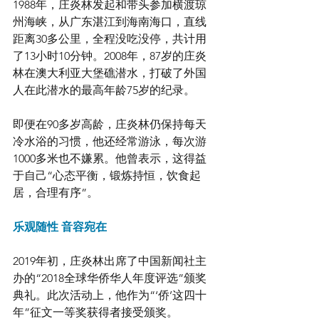
1988年，庄炎林发起和带头参加横渡琼
州海峡，从广东湛江到海南海口，直线
距离30多公里，全程没吃没停，共计用
了13小时10分钟。2008年，87岁的庄炎
林在澳大利亚大堡礁潜水，打破了外国
人在此潜水的最高年龄75岁的纪录。
即便在90多岁高龄，庄炎林仍保持每天
冷水浴的习惯，他还经常游泳，每次游
1000多米也不嫌累。他曾表示，这得益
于自己“心态平衡，锻炼持恒，饮食起
居，合理有序”。
乐观随性 音容宛在
2019年初，庄炎林出席了中国新闻社主
办的“2018全球华侨华人年度评选”颁奖
典礼。此次活动上，他作为“‘侨’这四十
年”征文一等奖获得者接受颁奖。