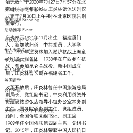
治无效，于2020年7月27日7时57分在北
京逝世，享年98岁。庄炎林遗体送别仪
英国快乐肥宅指南 Cola
式定于7月30日上午9时在北京医院告别
英国品牌 Branding
室举行。
活动推荐 Event
庄炎林于1921年11月出生，福建厦门
寻找组织 Friends
人，新加坡归侨，中共党员，大学学
华人专题 Feature
历。1937年庄炎林加入淞沪抗战上海童
子军战士服务团，1938年在广西参军抗
华人人物 Chinese
战，曾参加昆仑关战役。新中国成立
华人社区 Community
后，庄炎林曾长期在福建省工作。
英国留学
改革开放后，庄炎林曾任中国旅游总局
合作栏目
副局长、党组副书记，中央利用侨资外
留学生
资建设旅游饭店领导小组办公室常务副
主任，国务院侨办副主任、党组成员、
英国白金汉大学中国校友会
顾问，全国侨联党组书记、副主席，
1989年任全国侨联第四届主席、党组书
记。2015年，庄炎林荣获中国人民抗日