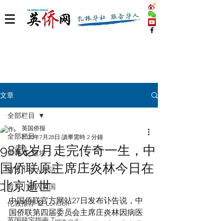
文章
全部栏目
英国侨报
全部栏目
2020年7月28日
讀畢需時 2 分鐘
98载岁月走完传奇一生，中
世界 🌎 版块
国侨联原主席庄炎林今日在
首页丨华人生活
北京逝世
首页丨融入英国
中国侨联官方网站27日发布讣告说，中
伦敦推荐 🎡 London
国侨联第四届委员会主席庄炎林因病医
英国脱宅指南 Time out