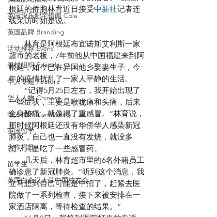
根廷的侨胞林育近日接受
中新社
记者连
英国快乐肥宅指南 Cola
线采访时如是说。
英国品牌 Branding
　　林育是阿根廷布宜诺斯艾利斯一家
活动推荐 Event
超市的老板，7年前他从中国福建来到阿
寻找组织 Friends
根廷，如今已在异国他乡娶妻生子，今
年的疫情扰乱了一家人平静的生活。
华人专题 Feature
　　“记得5月25日左右，我开始出现了
华人人物 Chinese
一些症状，主要是喉咙痛和头痛，后来
全身酸痛，就像得了重感冒。”林育说，
华人社区 Community
那时候阿根廷还没有华侨华人感染新冠
英国留学
肺炎，自己也一直没有发烧，就没多
合作栏目
想，只是吃了一些感冒药。
　　几天后，林育超市里的6名外籍员工
留学生
确诊患了新冠肺炎。“听到这个消息，我
英国白金汉大学中国校友会
立马想到自己可能是中招了，赶紧去医
院做了一系列检查，接下来被安排在一
家酒店隔离，等待检查的结果。”