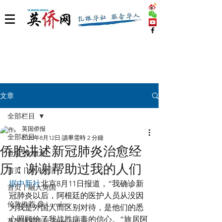
文章
全部栏目
英国侨报
全部栏目
2020年8月12日
讀畢需時 2 分鐘
侨胞讲述新冠肺炎治愈经
世界 🌎 版块
历：谢谢帮助过我的人们
首页丨华人生活
据中新社
北京8月11日报道，“我确诊新
首页丨融入英国
冠肺炎以后，阿根廷的医护人员从没因
伦敦推荐 🎡 London
为我是外国人而区别对待，是他们的悉
心照顾给了我战胜病毒的信心。”旅居阿
英国脱宅指南 Time out