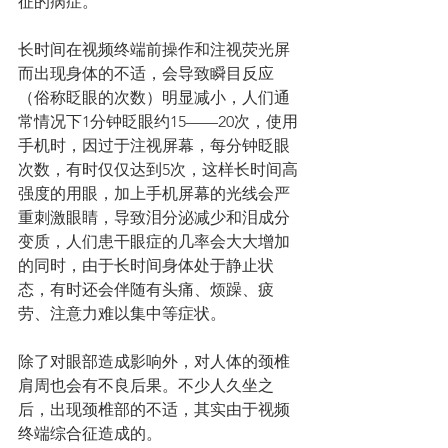
征的病症。
长时间在视频终端前操作和注视荧光屏
而出现身体的不适，会导致瞬目反应
（俗称眨眼的次数）明显减小，人们通
常情况下1分钟眨眼约15——20次，使用
手机时，因过于注视屏幕，每分钟眨眼
次数，有时仅仅达到5次，这样长时间高
强度的用眼，加上手机屏幕的光线会严
重刺激眼睛，导致泪分泌减少和泪成分
变质，人们患干眼症的几率会大大增加
的同时，由于长时间身体处于静止状
态，有时还会伴随有头痛、烦躁、疲
劳、注意力难以集中等症状。
除了对眼部造成影响外，对人体的颈椎
肩周也会有不良后果。不少人久坐之
后，出现颈椎部的不适，其实由于视频
终端综合征造成的。