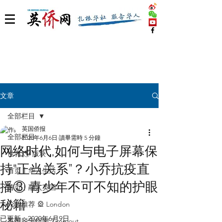
文章
全部栏目
英国侨报
全部栏目
2020年6月6日
讀畢需時 5 分鐘
网络时代,如何与电子屏幕保
世界 🌎 版块
持“正当关系”？小乔抗疫直
首页丨华人生活
播③ 青少年不可不知的护眼
首页丨融入英国
秘籍
伦敦推荐 🎡 London
已更新：
2020年6月9日
英国脱宅指南 Time out