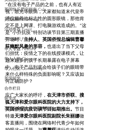
“
在没有电子产品的之前，也有人有近
英国快乐肥宅指南 Cola
视，散光等眼病，大家都知道末代皇帝
溥仪戴着他标志性的圆形眼镜，那他肯
英国品牌 Branding
定不是上网课、打电脑游戏造成的。”这
活动推荐 Event
是“小乔抗疫”特别访谈节目第三期直播
寻找组织 Friends
开场时，
主持人、英国侨报总编辑曹馨
荻幽默风趣的形容，
也道出了当下父母
华人专题 Feature
们担忧：
疫情之下的在线授课模式，让
华人人物 Chinese
越来越多的孩子长期暴露在电子屏幕
中，
电子产品到底会给孩子们的眼睛带
华人社区 Community
来什么样特殊的负面影响呢？又应该如
英国留学
何正确防护？
合作栏目
应广大家长的呼吁，
在天津市侨联、搜
留学生
狐天津和爱尔眼科医院的大力支持下，
英国白金汉大学中国校友会
英国侨报抗疫访谈节目如期推出。
节目
特邀
天津爱尔眼科医院副院长朱丽娜
做
客直播间，围绕在网络时代青少年如何
护眼这一话题，与
曹馨荻
进行生动活泼