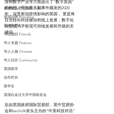
业和数字产业等方面提出了“数字英国”
的构想。而到黑天鹅事件频发的2020
英国快乐肥宅指南 Cola
年，深受新冠疫情影响的英国， 更是将
英国品牌 Branding
目光转向科技驱动和线上发展，数字化
活动推荐 Event
转型成为了实现可持续发展和升级的关
键词。
寻找组织 Friends
华人专题 Feature
华人人物 Chinese
华人社区 Community
英国留学
合作栏目
留学生
英国白金汉大学中国校友会
在由英国政府国际贸易部、英中贸易协
会和techUK牵头主办的“中英科技对话”