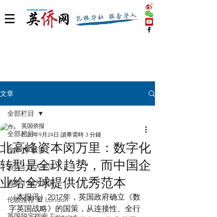
文章
全部栏目
英国侨报
全部栏目
2020年9月24日
讀畢需時 3 分鐘
北高峰资本闵万里：数字化
世界 🌎 版块
转型是全球趋势，而中国企
首页丨华人生活
业给全球提供优秀范本
首页丨融入英国
（本报讯）2017年，英国政府确立《数
伦敦推荐 🎡 London
字英国战略》的国策，从连接性、全行
英国脱宅指南 Time out