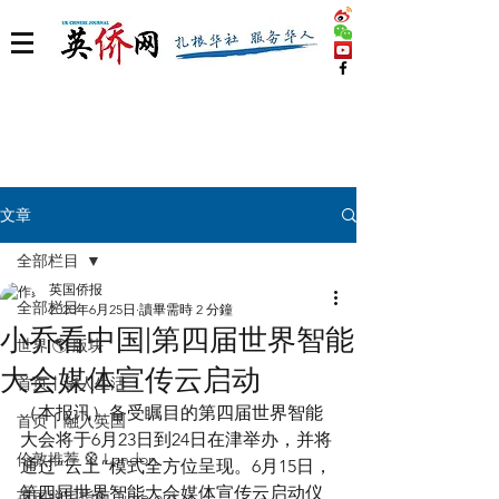
文章
全部栏目
英国侨报
全部栏目
2020年6月25日
讀畢需時 2 分鐘
小乔看中国|第四届世界智能
世界 🌎 版块
大会媒体宣传云启动
首页丨华人生活
（本报讯）备受瞩目的第四届世界智能
首页丨融入英国
大会将于6月23日到24日在津举办，并将
伦敦推荐 🎡 London
通过“云上”模式全方位呈现。6月15日，
第四届世界智能大会媒体宣传云启动仪
英国脱宅指南 Time out