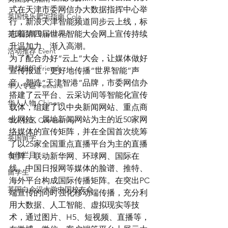
式在天津市委网信办大数据指挥中心举
英国快乐肥宅指南 Cola
行，新浪天津智能频道同步云上线，标
英国品牌 Branding
志着第四届世界智能大会网上宣传持续
升温加力、渐入高潮。
活动推荐 Event
为了配合办好“云上”大会，让媒体做好
寻找组织 Friends
宣传报道，更好地传播“世界智能”声
音，塑造“天津智港”品牌，市委网信办
华人专题 Feature
搭建了云平台、云采访间等智能化宣传
华人人物 Chinese
载体，组建了以中央新闻网站、重点商
业网站、属地新闻网站为主的近50家网
华人社区 Community
络媒体的宣传矩阵，并在全国首次统筹
英国留学
了以25家全国重点直播平台为主的直播
合作栏目
矩阵，联动新华网、环球网、国际在
线、中国日报网等媒体的脸谱、推特、
留学生
海外平台构成国际传播矩阵。在突出PC
英国白金汉大学中国校友会
端宣传的同时强化移动端传播，充分利
用大数据、人工智能、虚拟现实等技
术，通过图片、H5、短视频、直播等，