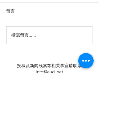
留言
撰寫留言......
【羊城晚报】“科技+非遗”
留英博士马楠新
引热议！第六届“广东文化
悔》全球上线，
遗产保护与利用”学术座谈
数字影像致敬天
会在穗举办
年文脉
投稿及新闻线索等相关事宜请联系
info@eucj.net
首页