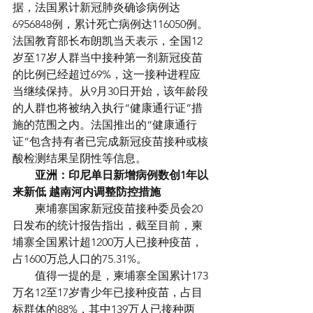
据，法国累计新冠肺炎确诊病例达
6956848例，累计死亡病例达116050例。
法国教育部长布朗凯当天表示，全国12
岁至17岁人群当中接种第一剂新冠疫苗
的比例已经超过69%，这一接种进程应
当继续保持。从9月30日开始，该年龄段
的人群也将被纳入执行“健康通行证”措
施的范围之内。法国推出的“健康通行
证”包含持有者已完成新冠疫苗接种或核
酸检测结果呈阴性等信息。
亚洲：印尼单日新增病例数创1年以
来新低 越南河内调整防控措施
　　柬埔寨国家新冠疫苗接种委员会20
日发布的统计报告指出，截至目前，柬
埔寨全国累计超1200万人已接种疫苗，
占1600万总人口的75.31%。
　　值得一提的是，柬埔寨全国累计173
万名12至17岁青少年已接种疫苗，占目
标群体的88%，其中139万人已接种两