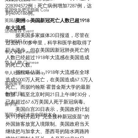
228394572例；死亡病例增加7287例，达
英国快乐肥宅指南 Cola
到4690186例。
英国品牌 Branding
美洲：美国新冠死亡人数已超1918
年大流感
活动推荐 Event
　　据美国多家媒体20日报道，尽管在
寻找组织 Friends
过去的100多年里，科学和医学都取得了
巨大进步，但在美国因新冠肺炎死亡的
华人专题 Feature
人数已经超过1918年大流感在美国造成
华人人物 Chinese
的死亡人数。
　　据粗略估测，1918年大流感在全球
华人社区 Community
造成5000万人死亡，在美国造成67.5万人
英国留学
死亡。而据约翰斯·霍普金斯大学的最新
合作栏目
数据，截至北京时间21日上午8时30分，
已有超过67.6万美国人死于新冠病毒。
留学生
　　美国白宫20日表示，美国政府计划
英国白金汉大学中国校友会
从11月初开始对“完全接种新冠疫苗”的
外国旅客放宽入境限制。美国政府当天
继续把与加拿大、墨西哥的陆水两路跨