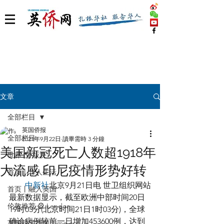
文章
全部栏目
英国侨报
全部栏目
2021年9月22日
讀畢需時 3 分鐘
美国新冠死亡人数超1918年
世界 🌎 版块
大流感 印尼疫情形势好转
首页丨华人生活
中新社
北京9月21日电 世卫组织网站
首页丨融入英国
最新数据显示，截至欧洲中部时间20日
伦敦推荐 🎡 London
19时03分(北京时间21日1时03分)，全球
确诊病例较前一日增加453600例，达到
英国脱宅指南 Time out