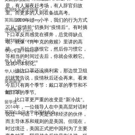
是，有人漏夜赶考场，有人辞官归故
英国快乐肥宅指南 Cola
里。而更多的人则在备战高考。
英国品牌 Branding
　　2020年过一小半，我们的行为方式
正从“疫情前”切换到“疫情后”。有时摘
活动推荐 Event
下口罩反而感觉在裸奔，总觉得缺点
寻找组织 Friends
啥。就像《肖申克的救赎》里讲的高
墙，一开始你痛恨它，然后你习惯它，
华人专题 Feature
等相当的时间过去后，你就会依赖它。
华人人物 Chinese
这就叫体制化。
　　这边口罩还没摘利索，那边世卫组
华人社区 Community
织就警告说，疫情秋后还会再来。看来
英国留学
今后只有两个季节：戴口罩的季节和不
合作栏目
戴口罩的季节。
　　比口罩更严重的改变是“新冷战”。
留学生
2014年，一位领导人在中美高层对话时
英国白金汉大学中国校友会
说过一句话：中美是全球经济的伙伴，
而主导体系和规则的是美国。但现在，
时过境迁，美国正式把中国列为了主要