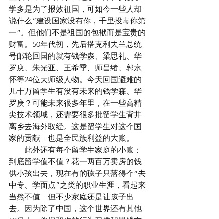
学多是为了报效祖国，可如今一些人却
说什么“建设国家没有你，千里投毒你第
一”。但他们不是祖国的包袱而是宝贵的
财富。50年代初，先后搭克利夫兰总统
号邮轮回国的就有钱学森、梁思礼、华
罗庚、朱光亚、王希季、师昌绪、郭永
怀等24位大师级人物。今天回国避难的
几十万留学生有没有未来的钱学森、华
罗庚？可能未来很多年里，在一些高精
尖技术领域，还需要很多批留学生背井
离乡去海外取经。这是留学生对这个国
家的贡献，也是全民族利益的大账。
　　此外还有每个留学生家庭的小账：
到底留学值不值？花一两百万卖房的钱
供小孩出去，现在有的孩子只落得个“去
中专、学面点”之类的职业生涯，看起来
当然不值，但不少家庭还是让孩子出
去。因为除了中国，这个世界还有其他