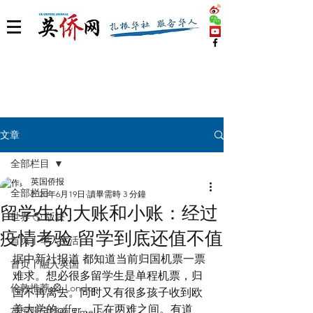
文章
全部栏目
英国侨报
全部栏目
2020年6月19日
讀畢需時 3 分鐘
留学生的大账和小账：经过
世界 🌎 版块
疫情考验 留学到底还值不值
首页丨华人生活
据中新社报道 都知道当前归国机票一票
首页丨融入英国
难求。想必很多留学生是单程机票，归
伦敦推荐 🎡 London
国不再离去。同时又有很多孩子收到欧
美大学的offer，正在两难之间。有道
英国脱宅指南 Time out