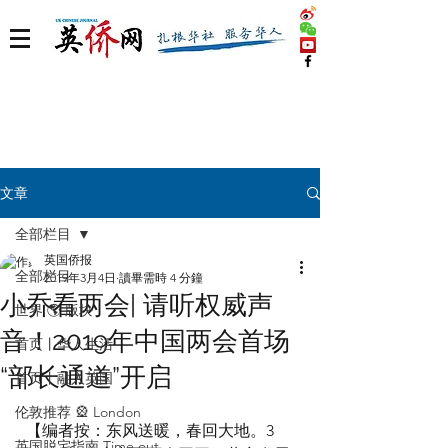
文章
全部栏目
英国侨报
全部栏目
2019年3月4日
讀畢需時 4 分鐘
小乔看两会| 请听权威声
世界 🌎 版块
音！2019年中国两会首场
首页丨华人生活
“部长通道”开启
首页丨融入英国
伦敦推荐 🎡 London
  【编者按：东风送暖，春回大地。3
英国脱宅指南 Time out