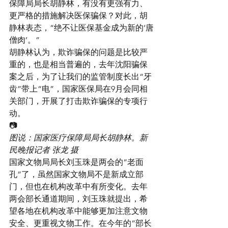
保障局局长胡静林，有没有更强有力、
更严格的措施解决医保骗保？对此，胡
静林表态，“绝不让医保基金成为新的‘唐
僧肉’。”
胡静林认为，欺诈骗保的问题是比较严
重的，也是相当普遍的，去年沈阳骗保
案之后，为了让我们的监管制度长出“牙
齿”带上“电”，国家医保局在9月会同相
关部门，开展了打击欺诈骗保的专项行
动。
📷
图说：国家医疗保障局局长胡静林。新
民晚报记者 张龙 摄
国家文物局局长刘玉珠是两会的“老面
孔”了，虽然国家文物局不是新成立部
门，但也在机构改革中有所变化。去年
两会部长通道期间，刘玉珠就提出，希
望各地在机构改革中能够更加注意文物
安全、更重视文物工作。在今年的“部长