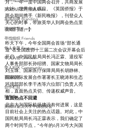
月，一年一度中国两会召开，共商发展
大计，世界华人瞩目。《英国侨报》于
英国快乐肥宅指南 Cola
两会期间携手《新民晚报》，刊登众人
英国品牌 Branding
关心的时事，带旅英华人到两会热点里
活动推荐 Event
面瞧门道。】   
寻找组织 Friends
昨天下午，今年全国两会首场“部长通
华人专题 Feature
道”在全国政协十三届二次会议开幕会后
开启。中国民航局局长冯正霖、退役军
华人人物 Chinese
人事务部部长孙绍骋、国家文物局局长
华人社区 Community
刘玉珠、国家医疗保障局局长胡静林、
英国留学
国家国际发展合作署署长王晓涛和生态
环境部部长李干杰等六位部门负责人亮
合作栏目
相，直面热点关切、传递权威声音。
留学生
直面热点不回避
北京大兴国际机场建设有何进展，这是
英国白金汉大学中国校友会
目前社会上关注的热点话题。对此，中
国民航局局长冯正霖表示，我们确定了
两个时间节点，“今年的6月30号大兴国