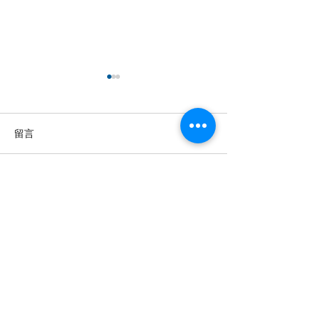
留言
撰寫留言......
【羊城晚报】“科技+非遗”
留英博士马楠新
引热议！第六届“广东文化
悔》全球上线，
遗产保护与利用”学术座谈
数字影像致敬天
会在穗举办
年文脉
投稿及新闻线索等相关事宜请联系
info@eucj.net