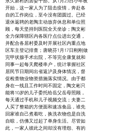
永久新村的居委干部。从1月23日小年夜
开始，这一家人为了阻击疫情，奔赴各
自的工作岗位，至今没有团圆过。已经
退休返聘的老陶主动放弃休息和单位照
顾，每天坚持到医院全天坐诊；陶文彬
全力保障辖区内各医疗点位进出交通，
并配合各居村委及时开展社区内重点地
区车主登记排查；唐晓芬1月17日刚刚做
完甲状腺手术出院，不等完全康复就和
同事一起每天爬楼串户，统计掌握社区
居民节日期间出省返沪及身体情况，督
促检查物业物资措施落实情况。由于都
身在一线且工作时间不固定，陶文彬只
能将10岁的儿子委托给岳父岳母照顾，
每天通过手机和儿子视频交流；夫妻二
人买了整箱的方便面和速冻食品，谁先
回家谁自己煮着吃，换洗衣物也是自洗
自晾，仿佛又过起了单身生活。尽管如
此，一家人彼此之间却没有埋怨、有的