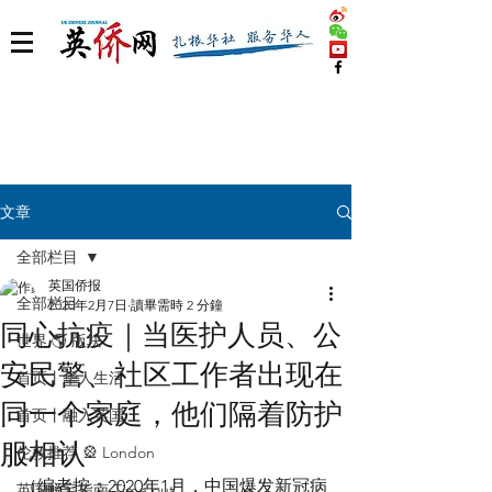
文章
全部栏目
英国侨报
全部栏目
2020年2月7日
讀畢需時 2 分鐘
同心抗疫｜当医护人员、公
世界 🌎 版块
安民警、社区工作者出现在
首页丨华人生活
同一个家庭，他们隔着防护
首页丨融入英国
服相认
伦敦推荐 🎡 London
（编者按：2020年1月，中国爆发新冠病
英国脱宅指南 Time out