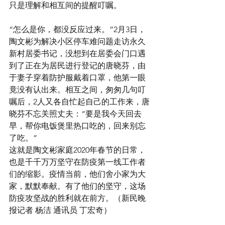
只是理解和相互间的提醒叮嘱。
“怎么是你，都没反应过来。”2月3日，
陶文彬为解决小区停车难问题走访永久
新村居委书记，没想到在居委会门口遇
到了正在为居民进行登记的唐晓芬，由
于妻子穿着防护服戴着口罩，他第一眼
竟没有认出来。相互之间，匆匆几句叮
嘱后，2人又各自忙起自己的工作来，唐
晓芬不忘关照丈夫：“要是我今天回去
早，帮你电饭煲里热口吃的，回来别忘
了吃。”
这就是陶文彬家庭2020年春节的日常，
也是千千万万坚守在防疫第一线工作者
们的缩影。疫情当前，他们舍小家为大
家，默默奉献。有了他们的坚守，这场
防疫攻坚战的胜利就在前方。（新民晚
报记者 杨洁 通讯员 丁宏奇）