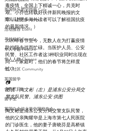
毒疫情，全国上下精诚一心，共克时
英国快乐肥宅指南 Cola
艰。小乔也转载好伙伴新民晚报的文
英国品牌 Branding
章，让更多海外读者可以了解祖国抗疫
的最新情况。）
活动推荐 Event
寻找组织 Friends
2020年春节至今，无数人在为打赢疫情
防控阻击战而忙碌。当医护人员、公安
华人专题 Feature
民警、社区工作者这3种职业同时出现在
华人人物 Chinese
同一个家庭时，他们的春节将怎样度
过？
华人社区 Community
英国留学
📷
合作栏目
图说：陶文彬（左）是浦东公安分局交
警支队民警。浦东公安 供图
留学生
英国白金汉大学中国校友会
陶文彬是浦东公安分局交警支队民警，
他的父亲陶耀华是上海市第七人民医院
的门诊医生，他的妻子唐晓芬是高桥镇