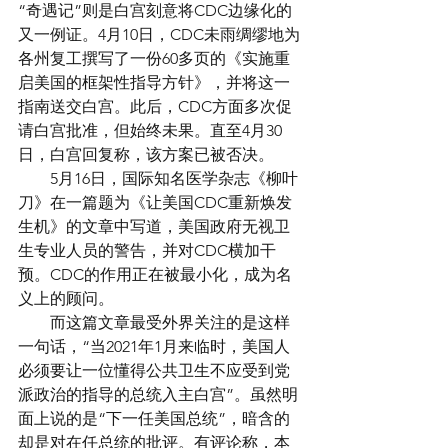
“奇遇记”则是白宫刻意将CDC边缘化的
又一例证。4月10日，CDC未雨绸缪地为
各州复工撰写了一份60多页的《实施重
启美国的框架性指导方针》，并将这一
指南送交白宫。此后，CDC方面多次促
请白宫批准，但始终未果。直至4月30
日，白宫回复称，该方案已被否决。
　　5月16日，国际知名医学杂志《柳叶
刀》在一篇题为《让美国CDC重新焕发
生机》的文章中写道，美国政府无视卫
生专业人员的警告，并对CDC横加干
预。CDC的作用正在被最小化，成为名
义上的顾问。
　　而这篇文章最受外界关注的是这样
一句话，“当2021年1月来临时，美国人
必须要让一位懂得公共卫生不应受到党
派政治的指导的总统入主白宫”。虽然明
面上说的是“下一任美国总统”，暗含的
却是对在任总统的批评。有评论称，本