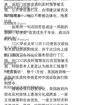
来，该部门却接连遇到及时预警被无
英国快乐肥宅指南 Cola
视、公开警告遭打压、合理建议被否决
英国品牌 Branding
等“怪现象”，地位不断被边缘化，拖累
抗疫。
活动推荐 Event
　　如果用一句话回答造成这一局面的
寻找组织 Friends
原因，那便是“直觉优先于专业、政治压
倒科学”。
华人专题 Feature
　　CDC早在去年12月31日便首次获知
华人人物 Chinese
有关新冠肺炎的情况，并于次日向上级
部门美国卫生与公众服务部进行了汇
华人社区 Community
报。但CDC的及时预警在白宫层面被无
英国留学
视，特朗普本人更是认为相关汇报属于
合作栏目
“危言耸听”。整个1月份，美国政府唯一
采取的实质性举措是对中国采取旅行限
留学生
制禁令。
英国白金汉大学中国校友会
　　随着疫情日趋复杂化，美国政府内
部在应对疫情上逐渐分化成两派：一派
主张健康和生命优先、一派主张经济和