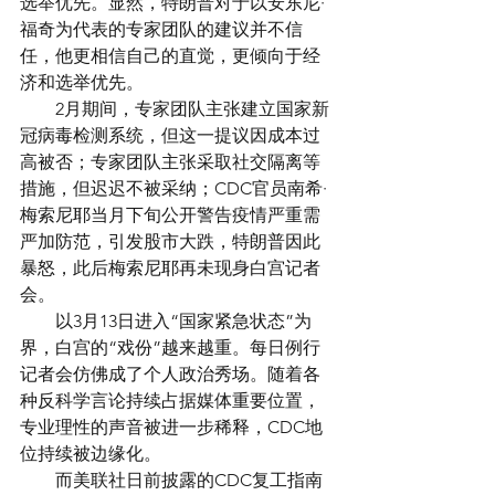
选举优先。显然，特朗普对于以安东尼·
福奇为代表的专家团队的建议并不信
任，他更相信自己的直觉，更倾向于经
济和选举优先。
　　2月期间，专家团队主张建立国家新
冠病毒检测系统，但这一提议因成本过
高被否；专家团队主张采取社交隔离等
措施，但迟迟不被采纳；CDC官员南希·
梅索尼耶当月下旬公开警告疫情严重需
严加防范，引发股市大跌，特朗普因此
暴怒，此后梅索尼耶再未现身白宫记者
会。
　　以3月13日进入“国家紧急状态”为
界，白宫的“戏份”越来越重。每日例行
记者会仿佛成了个人政治秀场。随着各
种反科学言论持续占据媒体重要位置，
专业理性的声音被进一步稀释，CDC地
位持续被边缘化。
　　而美联社日前披露的CDC复工指南