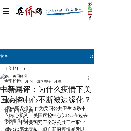
文章
全部栏目
英国侨报
全部栏目
2020年5月29日
讀畢需時 3 分鐘
中新网评：为什么疫情下美
世界 🌎 版块
国疾控中心不断被边缘化？
首页丨华人生活
据中新设报道 作为美国公共卫生体系中
首页丨融入英国
的核心机构，美国疾控中心(CDC)在过去
伦敦推荐 🎡 London
几十年中对美国乃至全球公共卫生事业
做出过巨大贡献。但自新冠疫情暴发以
英国脱宅指南 Time out