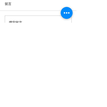
留言
撰寫留言......
【羊城晚报】“科技+非遗”
留英博士马楠新
引热议！第六届“广东文化
悔》全球上线，
遗产保护与利用”学术座谈
数字影像致敬天
会在穗举办
年文脉
投稿及新闻线索等相关事宜请联系
info@eucj.net
首页