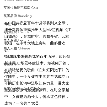
英国快乐肥宅指南 Cola
英国品牌 Branding
在中国共产党百年华诞即将到来之际，
活动推荐 Event
津云新媒体重磅推出大型MV短视频《江
寻找组织 Friends
山如画》，穿越时空、跨越多省、云端
华人专题 Feature
联唱，在中华大地上奏响一曲盛世欢
华人人物 Chinese
歌。
 为展现中国共产党的百年历程，该片创
华人社区 Community
新使用3D场景搭建技术。短视频开篇，
英国留学
在婉转悠扬的歌曲《在灿烂阳光下》的
合作栏目
伴随中，一个女孩在中国共产党成立百
留学生
年的历史长河中汲取红色力量，带大家
英国白金汉大学中国校友会
重温那段激情燃烧的岁月。在时空穿越
中，女孩也渐渐长大，传承红色精神，
成为了一名共产党员。