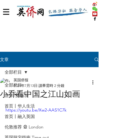
文章
全部栏目
英国侨报
全部栏目
2021年7月13日
讀畢需時 2 分鐘
小乔看中国之江山如画
世界 🌎 版块
首页丨华人生活
https://youtu.be/Xw2-AAS1C7k
首页丨融入英国
伦敦推荐 🎡 London
英国脱宅指南 Time out